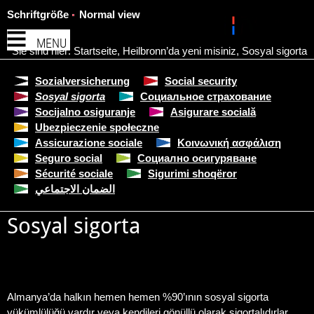
Schriftgröße
Normal view
MENU
Sie sind hier:
Startseite
,
Heilbronn’da yeni misiniz
,
Sosyal sigorta
Sozialversicherung
Social security
Sosyal sigorta
Социальное страхование
Socijalno osiguranje
Asigurare socială
Ubezpieczenie społeczne
Assicurazione sociale
Κοινωνική ασφάλιση
Seguro social
Социално осигуряване
Sécurité sociale
Sigurimi shoqëror
الضمان الاجتماعي
Sosyal sigorta
Almanya’da halkın hemen hemen %90’ının sosyal sigorta
yükümlülüğü vardır veya kendileri gönüllü olarak sigortalıdırlar.