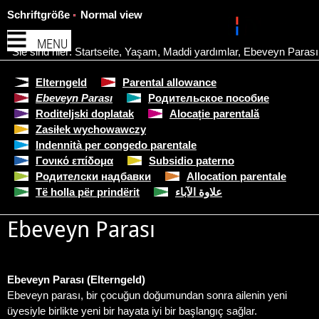
Schriftgröße
Normal view
MENU
Sie sind hier:
Startseite
,
Yaşam
,
Maddi yardımlar
,
Ebeveyn Parası
Elterngeld
Parental allowance
Ebeveyn Parası
Родительское пособие
Roditeljski doplatak
Alocație parentală
Zasiłek wychowawczy
Indennità per congedo parentale
Γονικό επίδομα
Subsidio paterno
Родителски надбавки
Allocation parentale
Të holla për prindërit
علاوة الآباء
Ebeveyn Parası
Ebeveyn Parası (Elterngeld)
Ebeveyn parası, bir çocuğun doğumundan sonra ailenin yeni
üyesiyle birlikte yeni bir hayata iyi bir başlangıç sağlar.