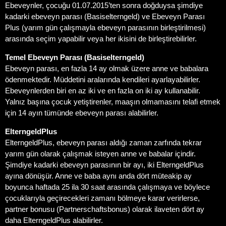
Ebeveynler, çocuğu 01.07.2015’ten sonra doğduysa şimdiye
kadarki ebeveyn parası (Basiselterngeld) ve Ebeveyn Parası
Plus (yarım gün çalışmayla ebeveyn parasının birleştirilmesi)
arasında seçim yapabilir veya her ikisini de birleştirebilirler.
Temel Ebeveyn Parası (Basiselterngeld)
Ebeveyn parası, en fazla 14 ay olmak üzere anne ve babalara
ödenmektedir. Müddetini aralarında kendileri ayarlayabilirler.
Ebeveynlerden biri en az iki ve en fazla on iki ay kullanabilir.
Yalnız başına çocuk yetiştirenler, maaşın olmamasını telafi etmek
için 14 ayın tümünde ebeveyn parası alabilirler.
ElterngeldPlus
ElterngeldPlus, ebeveyn parası aldığı zaman zarfında tekrar
yarım gün olarak çalışmak isteyen anne ve babalar içindir.
Şimdiye kadarki ebeveyn parasının bir ayı, iki ElterngeldPlus
ayına dönüşür. Anne ve baba aynı anda dört müteakip ay
boyunca haftada 25 ila 30 saat arasında çalışmaya ve böylece
çocuklarıyla geçirecekleri zamanı bölmeye karar verirlerse,
partner bonusu (Partnerschaftsbonus) olarak ilaveten dört ay
daha ElterngeldPlus alabilirler.