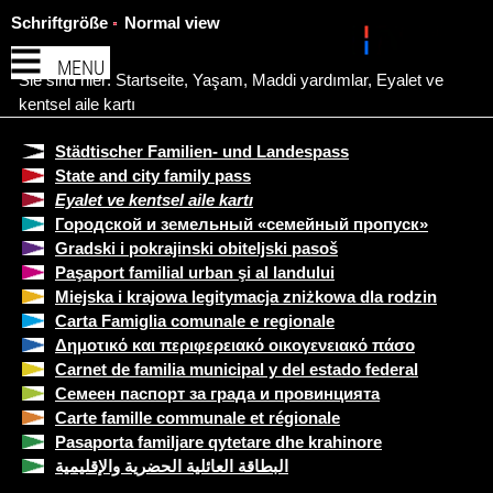
Schriftgröße
Normal view
MENU
Sie sind hier:
Startseite
,
Yaşam
,
Maddi yardımlar
,
Eyalet ve
kentsel aile kartı
Städtischer Familien- und Landespass
State and city family pass
Eyalet ve kentsel aile kartı
Городской и земельный «семейный пропуск»
Gradski i pokrajinski obiteljski pasoš
Paşaport familial urban şi al landului
Miejska i krajowa legitymacja zniżkowa dla rodzin
Carta Famiglia comunale e regionale
Δημοτικό και περιφερειακό οικογενειακό πάσο
Carnet de familia municipal y del estado federal
Семеен паспорт за града и провинцията
Carte famille communale et régionale
Pasaporta familjare qytetare dhe krahinore
البطاقة العائلية الحضرية والإقليمية