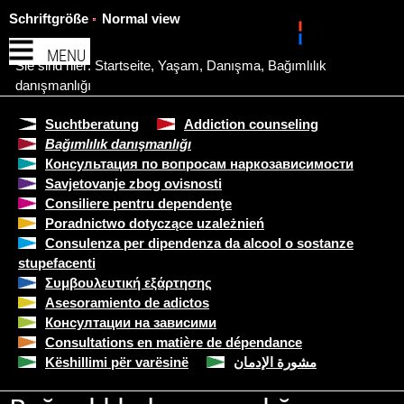
Schriftgröße
Normal view
MENU
Sie sind hier:
Startseite
,
Yaşam
,
Danışma
,
Bağımlılık
danışmanlığı
Suchtberatung
Addiction counseling
Bağımlılık danışmanlığı
Консультация по вопросам наркозависимости
Savjetovanje zbog ovisnosti
Consiliere pentru dependenţe
Poradnictwo dotyczące uzależnień
Consulenza per dipendenza da alcool o sostanze
stupefacenti
Συμβουλευτική εξάρτησης
Asesoramiento de adictos
Консултации на зависими
Consultations en matière de dépendance
Këshillimi për varësinë
مشورة الإدمان