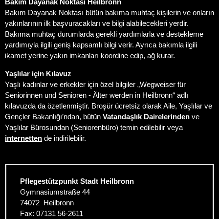
Bakım Dayanak Noktası Heilbronn
Bakım Dayanak Noktası bütün bakıma muhtaç kişilerin ve onların
yakınlarının ilk başvuracakları ve bilgi alabilecekleri yerdir.
Bakıma muhtaç durumlarda gerekli yardımlarla ve destekleme
yardımıyla ilgili geniş kapsamlı bilgi verir. Ayrıca bakımla ilgili
ikamet yerine yakın imkanları koordine edip, ağ kurar.
Yaşlılar için Kılavuz
Yaşlı kadınlar ve erkekler için özel bilgiler „Wegweiser für
Seniorinnen und Senioren - Älter werden in Heilbronn“ adlı
kılavuzda da özetlenmiştir. Broşür ücretsiz olarak Aile, Yaşlılar ve
Gençler Bakanlığı’ndan, bütün
Vatandaşlık Dairelerinden
ve
Yaşlılar Bürosundan (Seniorenbüro) temin edilebilir veya
internetten
de indirilebilir.
Pflegestützpunkt Stadt Heilbronn
Gymnasiumstraße 44
74072
Heilbronn
Fax:
07131 56-2611