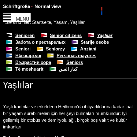
Schriftgröße
Normal view
MENU
Sie sind hier:
Startseite
,
Yaşam
,
Yaşlılar
Senioren
Senior citizens
Yaşlılar
Забота о престарелых
Starije osobe
Seniori
Seniorzy
Anziani
Ηλικιωμένοι
Personas mayores
Възрастни хора
Seniors
Të moshuarit
كبار السن
Yaşlılar
Yaşlı kadınlar ve erkeklerin Heilbronn’da ihtiyarlıklarına kadar faal
bir yaşam sürebilmeleri için her şeyi bulmaları mümkündür: İyi
gelişmiş bir otobüs ve demiryolu ağı, birçok boş vakit ve kültür
imkanları.