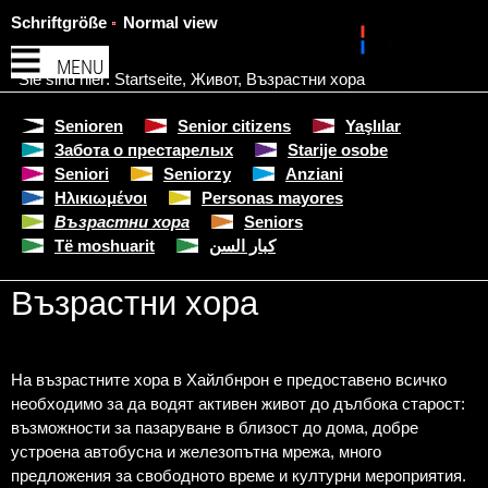
Schriftgröße
Normal view
MENU
Sie sind hier:
Startseite
,
Живот
,
Възрастни хора
Senioren
Senior citizens
Yaşlılar
Забота о престарелых
Starije osobe
Seniori
Seniorzy
Anziani
Ηλικιωμένοι
Personas mayores
Възрастни хора
Seniors
Të moshuarit
كبار السن
Възрастни хора
На възрастните хора в Хайлбнрон е предоставено всичко
необходимо за да водят активен живот до дълбока старост:
възможности за пазаруване в близост до дома, добре
устроена автобусна и железопътна мрежа, много
предложения за свободното време и културни мероприятия.