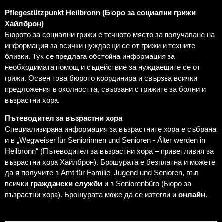
Pflegestützpunkt Heilbronn (Бюро за социални грижи
Хайлброн)
Бюрото за социални грижи е точното място за получаване на
информация за всички нуждаещи се от грижи и техните
близки. Тук се предлага обстойна информация за
необходимата помощ и съдействие за нуждаещите се от
грижи. Освен това бюрото координира и свързва всички
предложения в околността, свързани с грижите за болни и
възрастни хора.
Пътеводител за възрастни хора
Специализирана информация за възрастните хора е събрана
и в „Wegweiser für Seniorinnen und Senioren - Älter werden in
Heilbronn“ (Пътеводител за възрастни хора – приветливия за
възрастни хора Хайлброн). Брошурата е безплатна и можете
да я получите в Amt für Familie, Jugend und Senioren, във
всички
граждански служби
и в Seniorenbüro (Бюро за
възрастни хора). Брошурата може да се изтегли и
онлайн
.