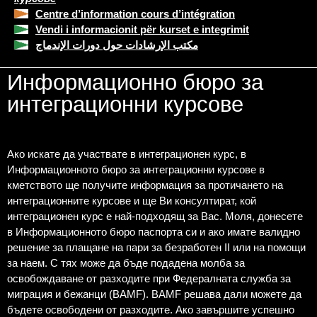
Centre d’information cours d’intégration
Vendi i informacionit për kurset e integrimit
مكتب الإرشادات حول دورات الإندماج
Информационно бюро за
интеграционни курсове
Ако искате да участвате в интеграционен курс, в
Информационното бюро за интеграционни курсове в
кметството ще получите информация за протичането на
интеграционните курсове и ще Ви консултират, кой
интеграционен курс е най-подходящ за Вас. Моля, донесете
в Информационното бюро паспорта си и ако имате валидно
решение за плащанe на пари за безработен II или на помощи
за наем. С тях може да бъде подадена молба за
освобождаване от разходите при Федералната служба за
миграция и бежанци (BAMF). BAMF решава дали можете да
бъдете освободени от разходите. Ако завършите успешно