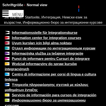
Schriftgröße
Normal view
MENU
Sie sind hier:
Startseite
,
Интеграция
,
Немски език за
възрастни
,
Информационно бюро за интеграционни курсове
Informationsstelle für Integrationskurse
Information center for integration courses
Uyum kursları için bilgi alma noktası
Отдел информации по интеграционным курсам
Informacijska služba za tečajeve integracije
Punct de informare pentru Cursuri de integrare
Wydział informacyjny do spraw kursów
integracyjnych
Centro di informazione per corsi di lingua e cultura
tedesca
Υπηρεσία πληροφόρησης σχετικά με κύκλους
μαθημάτων ένταξης
Servicio de información para cursos de integración
Информационно бюро за интеграционни
курсове