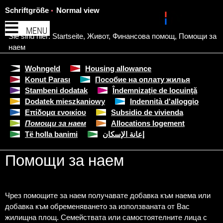
Schriftgröße
Normal view
MENU
Sie sind hier:
Startseite
,
Живот
,
Финансова помощ
,
Помощи за
наем
Wohngeld
Housing allowance
Konut Parası
Пособие на оплату жилья
Stambeni dodatak
Îndemnizaţie de locuinţă
Dodatek mieszkaniowy
Indennità d'alloggio
Επίδομα ενοικίου
Subsidio de vivienda
Помощи за наем
Allocations logement
Të holla banimi
إعانة الإسكان
Помощи за наем
Чрез помощите за наем получавате добавка към наема или
добавка към обременяването за използваната от Вас
жилищна площ. Семействата или самостоятелните лица с