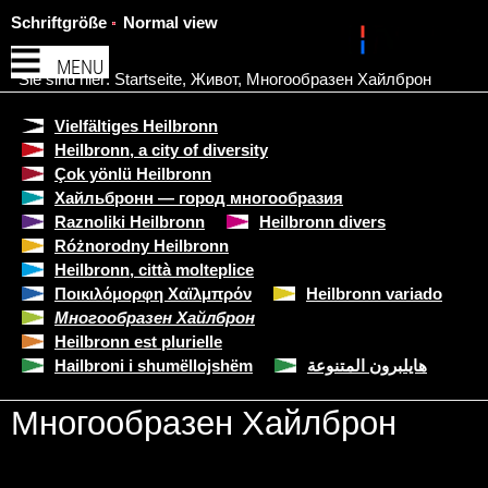
Schriftgröße
Normal view
MENU
Sie sind hier:
Startseite
,
Живот
,
Многообразен Хайлброн
Vielfältiges Heilbronn
Heilbronn, a city of diversity
Çok yönlü Heilbronn
Хайльбронн — город многообразия
Raznoliki Heilbronn
Heilbronn divers
Różnorodny Heilbronn
Heilbronn, città molteplice
Ποικιλόμορφη Χαϊλμπρόν
Heilbronn variado
Многообразен Хайлброн
Heilbronn est plurielle
Hailbroni i shumëllojshëm
هايلبرون المتنوعة
Многообразен Хайлброн