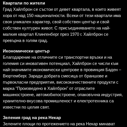
Квартали по жители
Град Хайлброн се състои от девет квартала, в които живеят
хора от над 150 националности. Всеки от тези квартали има
своя уникален характер, свой собствен център и свой
собствен културен живот. С присъединяването на най-
малкия квартал Клингенберг през 1970 г. Хайлброн се
превърна в голям град.
Икономически център
Благодарение на отличните си транспортни връзки и на
големия си иновативен потенциал, Хайлброн се числи към
най-значимите икономически центрове в провинция Баден –
Вюртемберг. Заради добрата смесица от браншове и
първокласни предприятия, висококачествените продукти с
марка "Произведено в Хайлброн" от отраслите
машиностроене, автомобилостроене, опаковъчна индустрия,
хранително-вкусова промишленост и електротехника са
известни по целия свят.
Зеления град на река Некар
Зелените площи по протежението на река Некар минават