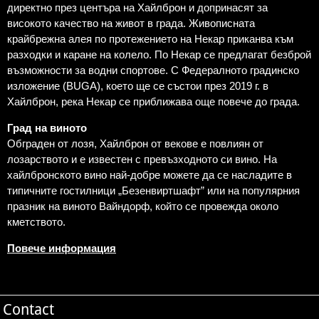
директно през центъра на Хайлброн и допринасят за
високото качество на живот в града. Живописната
крайбрежна алея по протежението на Некар приканва към
разходки и каране на колело. По Некар се предлагат безброй
възможности за водни спортове. С Федералното градинско
изложение (BUGA), което ще се състои през 2019 г. в
Хайлброн, река Некар се приближава още повече до града.
Град на виното
Обграден от лозя, Хайлброн от векове е повлиян от
лозарството и е известен с превъзходното си вино. На
хайлбронското вино най-добре можете да се насладите в
типичните гостилници „Безенвиртшафт” или на популярния
празник на виното Вайндорф, който се провежда около
кметството.
П
о
в
е
ч
е информация
Contact