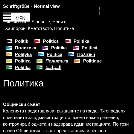
Schriftgröße
Normal view
MENU
Sie sind hier:
Startseite
,
Нови в
Хайлброн
,
Кметството
,
Политика
Politik
Politics
Politika
Политика
Politika
Politică
Polityka
Politica
Πολιτική
Política
Политика
Politique
Politika
السياسة
Политика
Общински съвет
Колегията представлява гражданите на града. Тя определя
принципите за администрацията, взема важни решения,
контролира бюджета и надзирава администрацията. По този
начин Общинският съвет представлява и решава