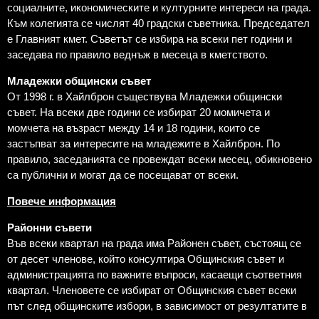
социалните, икономическите и културните интереси на града.
Към колегията се числят 40 градски съветника. Председател
е Главният кмет. Съветът се избира на всеки пет години и
заседава по правило веднъж в месеца в кметството.
Младежки общински съвет
От 1998 г. в Хайлброн съществува Младежки общински
съвет. На всеки две години се избират 20 момичета и
момчета на възраст между 14 и 18 години, които се
застъпват за интересите на младежите в Хайлброн. По
правило, заседанията се провеждат всеки месец, обикновено
са публични и могат да се посещават от всеки.
Повече информация
Районни съвети
Във всеки квартал на града има Районен съвет, състоящ се
от десет членове, който консултира Общинския съвет и
администрацията по важните въпроси, касаещи съответния
квартал. Членовете се избират от Общинския съвет всеки
път след общинските избори, в зависимост от резултатите в