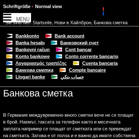
Schriftgröße
Normal view
MENU
Sie sind hier:
Startseite
,
Нови в Хайлброн
,
Банкова сметка
Bankkonto
Bank account
Banka hesabı
Банковский счет
Bankovni račun
Cont bancar
Konto bankowe
Conto corrente bancario
Λογαριασμός τραπέζης
Cuenta bancaria
Банкова сметка
Compte bancaire
Llogari banke
حساب بنكي
Банкова сметка
В Германия междувременно много сметки вече не се плащат
в брой. Наемът, таксата за телефон както и месечната
заплата например се плащат от сметката или се превеждат
на сметката. Затова е от полза и е важно да имате собствена