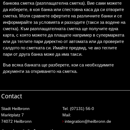
банкова сметка (разплащателна сметка). Вие сами можете
да изберете, в коя банка или спестовна каса да си отворите
сметка. Моля сравнете офертите на различните банки и се
информирайте за условията и разходите (такси за водене на
сметка). Към разплащателната сметка ще получите една
карта, с която можете да плащате например в супермаркета
или да теглите пари директно от автомата или да проверите
салдото по сметката си. Имайте предвид, че ако теглите
пари от друга банка може да има такси.
Във всяка банката ще разберете, кои са необходимите
документи за откриването на сметка.
Contact
Stadt Heilbronn
Tel. (07131) 56-0
Marktplatz 7
Mail:
74072 Heilbronn
integration@heilbronn.de