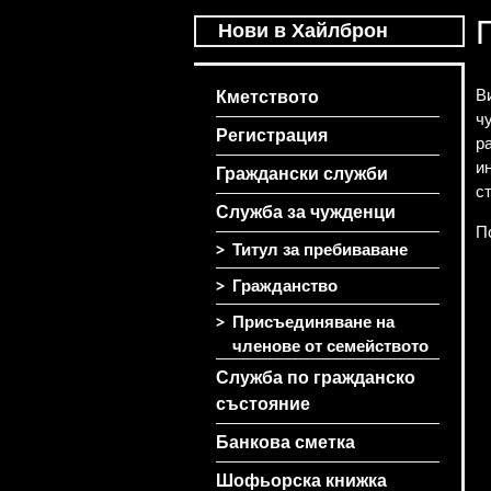
Нови в Хайлброн
В
Кметството
ч
Регистрация
р
и
Граждански служби
с
Служба за чужденци
П
>
Титул за пребиваване
>
Гражданство
>
Присъединяване на
членове от семейството
Служба по гражданско
състояние
Банкова сметка
Шофьорска книжка