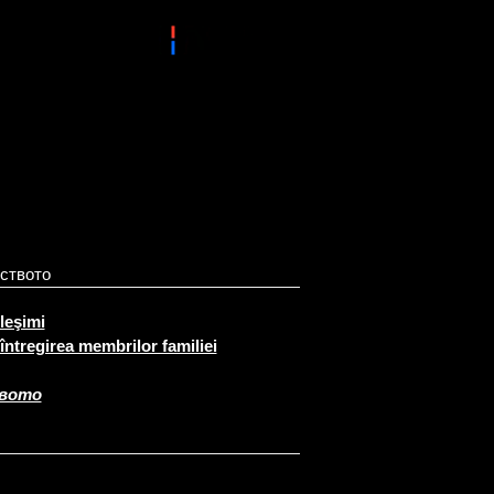
ството
rleşimi
întregirea membrilor familiei
твото