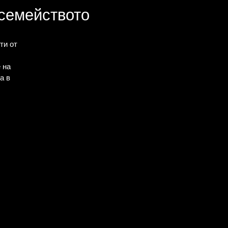
 семейството
ти от
 на
а в