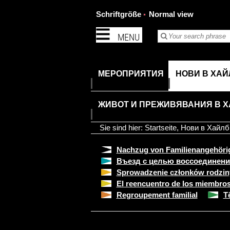
Schriftgröße
Normal view
MENU
МЕРОПРИЯТИЯ
НОВИ В ХА
ЖИВОТ И ПРЕЖИВЯВАНИЯ В 
Sie sind hier:
Startseite
,
Нови в Хайлб
Nachzug von Familienangehöri
Въезд с целью воссоединени
Sprowadzenie członków rodzin
El reencuentro de los miembros 
Regroupement familial
T