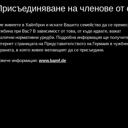
Присъединяване на членове от
ие живеете в Хайлброн и искате Вашето семейство да се премес
ужбина при Вас? В зависимост от това, от къде идвате, важат
азлични нормативни уредби. Подробна информация ще получите
нтернет страницата на Представителството на Гермаия в чужбин
траната, в която живее желаещият да се присъедини.
овече информация:
www.bamf.de