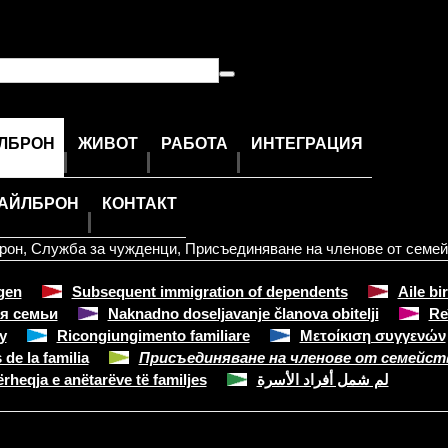
ЙЛБРОН
ЖИВОТ
РАБОТА
ИНТЕГРАЦИЯ
ХАЙЛБРОН
КОНТАКТ
рон
,
Служба за чужденци
,
Присъединяване на членове от семей
gen
Subsequent immigration of dependents
Aile bi
я семьи
Naknadno doseljavanje članova obitelji
Re
y
Ricongiungimento familiare
Μετοίκιση συγγενών
de la familia
Присъединяване на членове от семейс
ërheqja e anëtarëve të familjes
لم شمل أفراد الأسرة