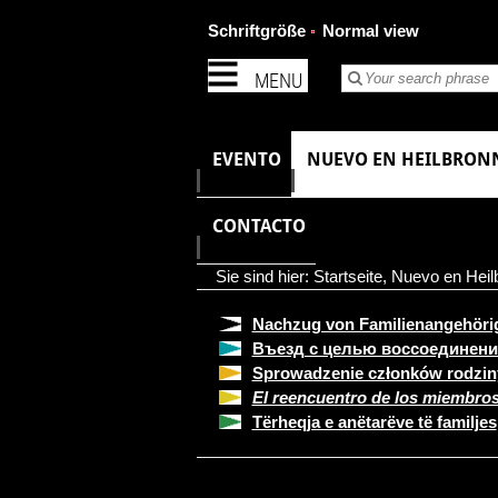
Schriftgröße
Normal view
MENU
EVENTO
NUEVO EN HEILBRON
CONTACTO
Sie sind hier:
Startseite
,
Nuevo en Heil
Nachzug von Familienangehöri
Въезд с целью воссоединени
Sprowadzenie członków rodzin
El reencuentro de los miembros 
Tërheqja e anëtarëve të familjes