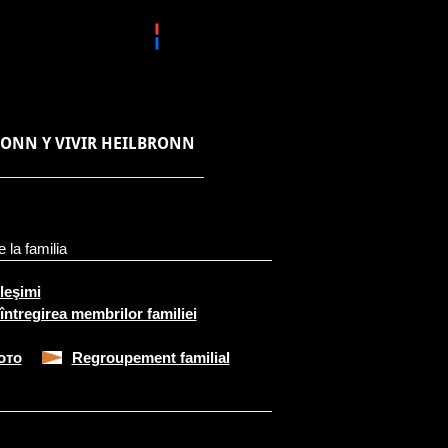
RONN Y VIVIR HEILBRONN
 la familia
rleşimi
întregirea membrilor familiei
ото
Regroupement familial