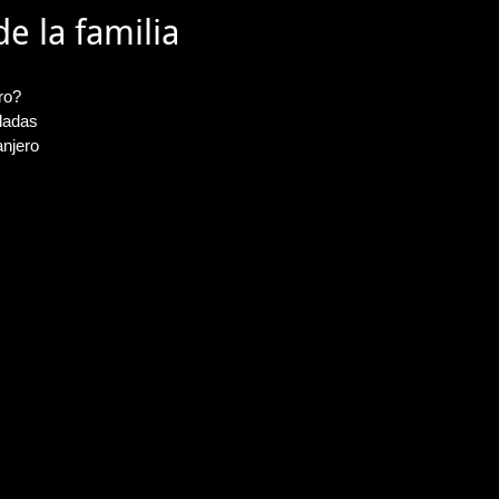
e la familia
ro?
lladas
anjero