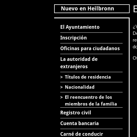
Nuevo en Heilbronn
¿V
El Ayuntamiento
De
Inscripción
re
do
Oficinas para ciudadanos
O
La autoridad de
extranjeros
>
Títulos de residencia
>
Nacionalidad
>
El reencuentro de los
miembros de la familia
Registro civil
Cuenta bancaria
Carné de conducir