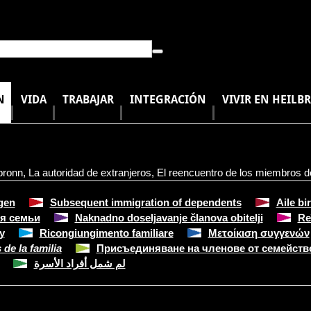
N
VIDA
TRABAJAR
INTEGRACIÓN
VIVIR EN HEILB
bronn
,
La autoridad de extranjeros
,
El reencuentro de los miembros de
gen
Subsequent immigration of dependents
Aile bi
я семьи
Naknadno doseljavanje članova obitelji
Re
y
Ricongiungimento familiare
Μετοίκιση συγγενών
de la familia
Присъединяване на членове от семейств
لم شمل أفراد الأسرة