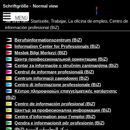
Schriftgröße
Normal view
MENU
Sie sind hier:
Startseite
,
Trabajar
,
La oficina de empleo
,
Centro de
información profesional (BiZ)
Berufsinformationszentrum (BiZ)
Information Center for Professionals (BiZ)
Meslek Bilgi Merkezi (BIZ)
Центр профессиональной ориентации (BiZ)
Centar za informacije o stručnim zanimanjima (BiZ)
Centrul de informare profesională (BiZ)
Centrum informacji zawodowej (BiZ)
Centro di informazione professionale (BiZ)
Κέντρο πληροφοριών επαγγελματικής κατάρτισης
(BiZ)
Centro de información profesional (BiZ)
Център за професионална информация (BiZ)
Centre d’information pour l’emploi (BiZ)
Qendra e informacionit për profesionin (BiZ)
(BiZ) مركز المعلومات المهنية