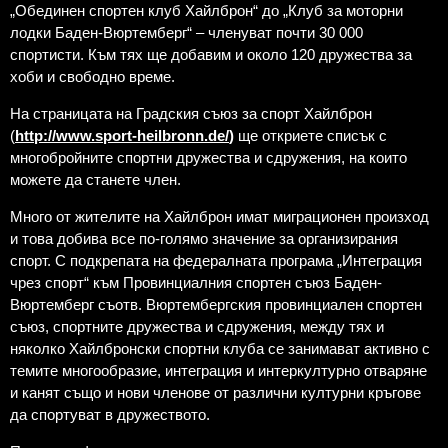
„Обединен спортен клуб Хайлброн“ до „Клуб за моторни
лодки Баден-Вюртемберг“ – членуват почти 30 000
спортисти. Към тях ще добавим и около 120 дружества за
хоби и свободно време.
На страницата на Градския съюз за спорт Хайлброн
(
http://www.sport-heilbronn.de/
)
ще откриете списък с
многобройните спортни дружества и сдружения, на които
можете да станете член.
Много от жителите на Хайлброн имат миграционен произход
и това добива все по-голямо значение за организирания
спорт. С подкрепата на федералната програма „Интеграция
чрез спорт“ към Провинциалния спортен съюз Баден-
Вюртемберг съотв. Вюртембергския провинциален спортен
съюз, спортните дружества и сдружения, между тях и
няколко Хайлбронски спортни клуба се занимават активно с
темите многообразие, интеграция и интеркултурно отваряне
и канят също и нови членове от различни културни кръгове
да спортуват в дружеството.