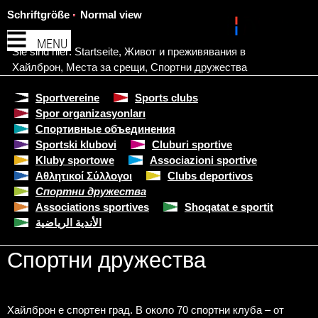
Schriftgröße
Normal view
MENU
Sie sind hier:
Startseite
,
Живот и преживявания в
Хайлброн
,
Места за срещи
,
Спортни дружества
Sportvereine
Sports clubs
Spor organizasyonları
Спортивные объединения
Sportski klubovi
Cluburi sportive
Kluby sportowe
Associazioni sportive
Αθλητικοί Σύλλογοι
Clubs deportivos
Спортни дружества
Associations sportives
Shoqatat e sportit
الأندية الرياضية
Спортни дружества
Хайлброн е спортен град. В около 70 спортни клуба – от