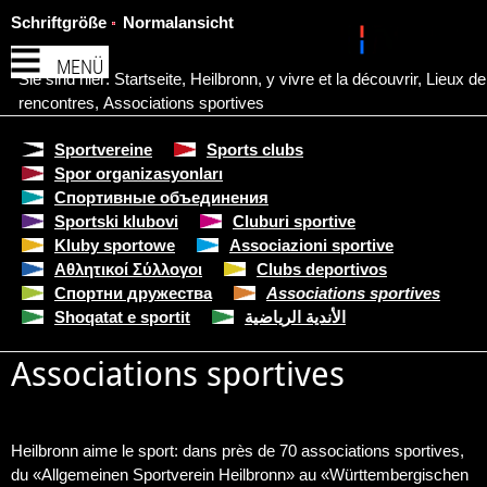
Schriftgröße
Normalansicht
MENÜ
Sie sind hier:
Startseite
,
Heilbronn, y vivre et la découvrir
,
Lieux de
rencontres
,
Associations sportives
Sportvereine
Sports clubs
Spor organizasyonları
Спортивные объединения
Sportski klubovi
Cluburi sportive
Kluby sportowe
Associazioni sportive
Αθλητικοί Σύλλογοι
Clubs deportivos
Спортни дружества
Associations sportives
Shoqatat e sportit
الأندية الرياضية
Associations sportives
Heilbronn aime le sport: dans près de 70 associations sportives,
du «Allgemeinen Sportverein Heilbronn» au «Württembergischen