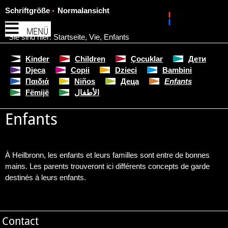
Schriftgröße
Normalansicht
MENÜ
Sie sind hier:
Startseite
,
Vie
,
Enfants
Kinder
Children
Çocuklar
Дети
Djeca
Copii
Dzieci
Bambini
Παιδιά
Niños
Деца
Enfants
Fëmijë
الأطفال
Enfants
À Heilbronn, les enfants et leurs familles sont entre de bonnes
mains. Les parents trouveront ici différents concepts de garde
destinés à leurs enfants.
Contact