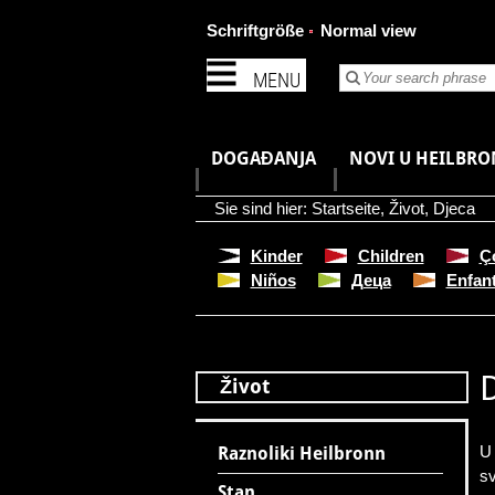
Schriftgröße
Normal view
MENU
DOGAĐANJA
NOVI U HEILBR
Sie sind hier:
Startseite
,
Život
,
Djeca
Kinder
Children
Ç
Niños
Деца
Enfan
Život
U 
Raznoliki Heilbronn
sv
Stan