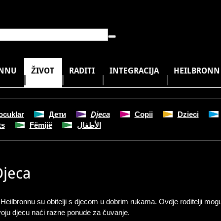
ONNU
ŽIVOT
RADITI
INTEGRACIJA
HEILBRONN Ž
ocuklar
Дети
Djeca
Copii
Dzieci
ts
Fëmijë
الأطفال
Djeca
Heilbronnu su obitelji s djecom u dobrim rukama. Ovdje roditelji mog
oju djecu naći razne ponude za čuvanje.