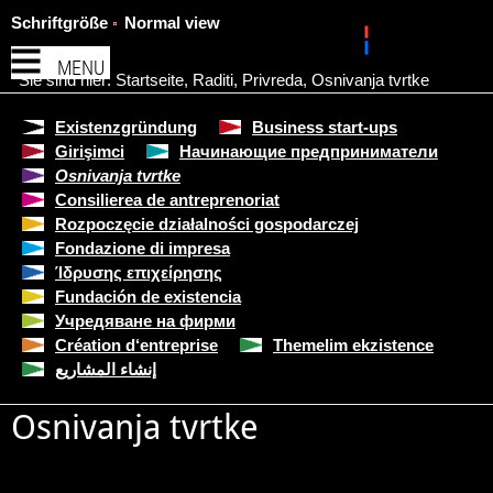
Schriftgröße
Normal view
MENU
Sie sind hier:
Startseite
,
Raditi
,
Privreda
,
Osnivanja tvrtke
Existenzgründung
Business start-ups
Girişimci
Начинающие предприниматели
Osnivanja tvrtke
Consilierea de antreprenoriat
Rozpoczęcie działalności gospodarczej
Fondazione di impresa
Ίδρυσης επιχείρησης
Fundación de existencia
Учредяване на фирми
Création d‘entreprise
Themelim ekzistence
إنشاء المشاريع
Osnivanja tvrtke