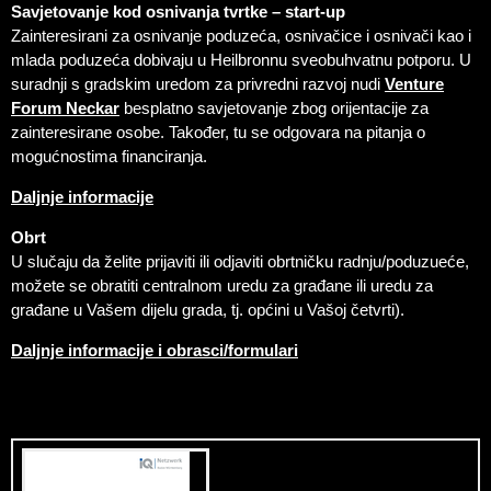
Savjetovanje kod osnivanja tvrtke – start-up
Zainteresirani za osnivanje poduzeća, osnivačice i osnivači kao i
mlada poduzeća dobivaju u Heilbronnu sveobuhvatnu potporu. U
suradnji s gradskim uredom za privredni razvoj nudi
Venture
Forum Neckar
besplatno savjetovanje zbog orijentacije za
zainteresirane osobe. Također, tu se odgovara na pitanja o
mogućnostima financiranja.
Daljnje informacije
Obrt
U slučaju da želite prijaviti ili odjaviti obrtničku radnju/poduzueće,
možete se obratiti centralnom uredu za građane ili uredu za
građane u Vašem dijelu grada, tj. općini u Vašoj četvrti).
Daljnje informacije i obrasci/formulari