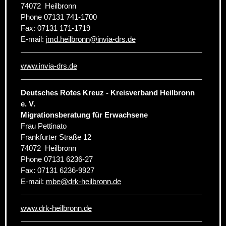
74072
Heilbronn
Phone
07131 741-1700
Fax:
07131 171-1719
E-mail:
jmd.heilbronn
@
invia-drs.de
www.invia-drs.de
Deutsches Rotes Kreuz - Kreisverband Heilbronn
e. V.
Migrationsberatung für Erwachsene
Frau Pettinato
Frankfurter Straße 12
74072
Heilbronn
Phone
07131 6236-27
Fax:
07131 6236-9927
E-mail:
mbe
@
drk-heilbronn.de
www.drk-heilbronn.de