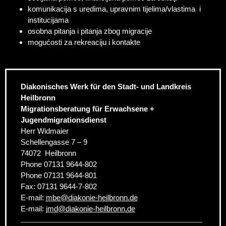
komunikacija s uredima, upravnim tijelima/vlastima i
institucijama
osobna pitanja i pitanja zbog migracije
mogućosti za rekreaciju i kontakte
Diakonisches Werk für den Stadt- und Landkreis
Heilbronn
Migrationsberatung für Erwachsene +
Jugendmigrationsdienst
Herr Widmaier
Schellengasse 7 – 9
74072
Heilbronn
Phone
07131 9644-802
Phone
07131 9644-801
Fax:
07131 9644-7-802
E-mail:
mbe
@
diakonie-heilbronn.de
E-mail:
jmd
@
diakonie-heilbronn.de