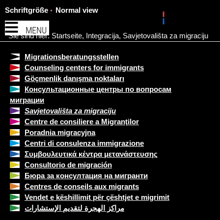
Schriftgröße
Normal view
MENU
Sie sind hier:
Startseite
,
Integracija
,
Savjetovališta za migraciju
Migrationsberatungsstellen
Counseling centers for immigrants
Göçmenlik danışma noktaları
Консультационные центры по вопросам
миграции
Savjetovališta za migraciju
Centre de consiliere a Migranţilor
Poradnia migracyjna
Centri di consulenza immigrazione
Συμβουλευτικά κέντρα μετανάστευσης
Consultorio de migración
Бюра за консултация на мигранти
Centres de conseils aux migrants
Vendet e këshillimit për çështjet e migrimit
مراكز الهجرة لتقديم الإستشارات