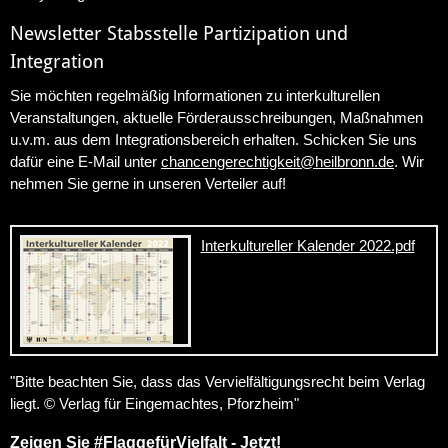
Newsletter Stabsstelle Partizipation und
Integration
Sie möchten regelmäßig Informationen zu interkulturellen
Veranstaltungen, aktuelle Förderausschreibungen, Maßnahmen
u.v.m. aus dem Integrationsbereich erhalten. Schicken Sie uns
dafür eine E-Mail unter
chancengerechtigkeit
@
heilbronn.de
. Wir
nehmen Sie gerne in unseren Verteiler auf!
Interkultureller Kalender 2022.pdf
"
Bitte beachten Sie, dass das Vervielfältigungsrecht beim Verlag
liegt. © Verlag für Eingemachtes, Pforzheim
"
Zeigen Sie #FlaggefürVielfalt - Jetzt!