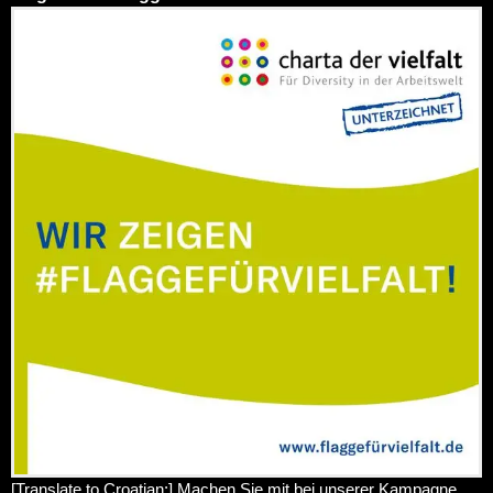
[Translate to Croatian:] Machen Sie mit bei unserer Kampagne