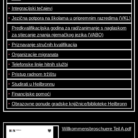
Integracijski tečajevi
Jezična potpora na školama u pripremnim razredima (VKL)
Predkvalifikacijska godina za rad/zanimanje s naglaskom
za stjecanje znanja njemačkog jezika (VABO)
Priznavanje stručnih kvalifikacija
Organizacije migranata
Telefonske linije hitnih službi
Pristup radnom tržištu
Studirati u Heilbronnu
Financijske pomoći
Obrazovne ponude gradske knjižnice/biblioteke Heilbronn
Willkommensbroschuere Teil A.pdf