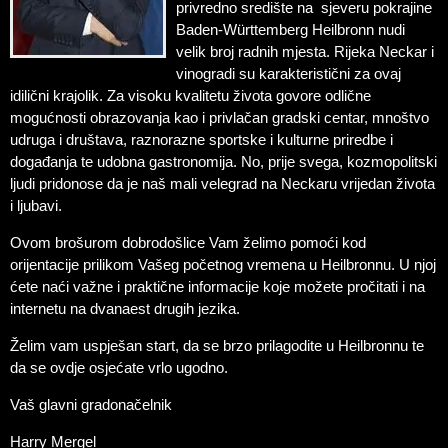
privredno središte na sjeveru pokrajine
Baden-Württemberg Heilbronn nudi
velik broj radnih mjesta. Rijeka Neckar i
vinogradi su karakteristični za ovaj
idilični krajolik. Za visoku kvalitetu života govore odlične
mogućnosti obrazovanja kao i privlačan gradski centar, mnoštvo
udruga i društava, raznorazne sportske i kulturne priredbe i
događanja te udobna gastronomija. No, prije svega, kozmopolitski
ljudi pridonose da je naš mali velegrad na Neckaru vrijedan života
i ljubavi.
Ovom brošurom dobrodošlice Vam želimo pomoći kod
orijentacije prilikom Vašeg početnog vremena u Heilbronnu. U njoj
ćete naći važne i praktične informacije koje možete pročitati i na
internetu na dvanaest drugih jezika.
Želim vam uspješan start, da se brzo prilagodite u Heilbronnu te
da se ovdje osjećate vrlo ugodno.
Vaš glavni gradonačelnik
Harry Mergel