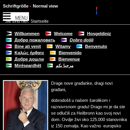
Schriftgröße
Normal view
MENU
Sie sind hier:
Startseite
Willkommen
Welcome
Hoşgeldiniz
Добро пожаловать
Dobro došli
Bine ați venit
Witamy
Benvenuto
Καλώς ήρθατε
Bienvenido
Добре дошли
Bienvenue
Mirëseardhët
مرحبا بكم
Drage nove građanke, dragi novi
građani,
dobrodošli u našem šarolikom i
raznovrsnom gradu! Drago mi je da ste
se odlučili za Heilbronn kao svoj novi
dom. Ovdje živi oko 125.000 stanovnika
iz 150 zemalja. Kao važno europsko