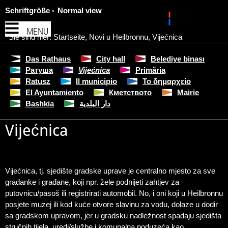
Schriftgröße
Normal view
MENU
Sie sind hier:
Startseite
,
Novi u Heilbronnu
,
Vijećnica
Das Rathaus
City hall
Belediye binası
Ратуша
Vijećnica
Primăria
Ratusz
Il municipio
Το δημαρχείο
El Ayuntamiento
Кметството
Mairie
Bashkia
دار البلدية
Vijećnica
Vijećnica, tj. sjedište gradske uprave je centralno mjesto za sve
građanke i građane, koji npr. žele podnijeti zahtjev za
putovnicu/pasoš ili registrirati automobil. No, i oni koji u Heilbronnu
posjete muzej ili kod kuće otvore slavinu za vodu, dolaze u dodir
sa gradskom upravom, jer u gradsku nadležnost spadaju sjedišta
stručnih tijela, uredi/službe i komunalna poduzeća kao