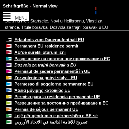
Schriftgröße
Normal view
MENU
Sie sind hier:
Startseite
,
Novi u Heilbronnu
,
Vlasti za
strance
,
Titule boravka
,
Dozvola za trajni boravak u EU
Erlaubnis zum Daueraufenthalt EU
Permanent EU residence permit
AB’de sürekli oturum izni
Разрешение на постоянное проживание в ЕС
Dozvola za trajni boravak u EU
Permisul de ședere permanentă în UE
Zezwolenie na pobyt stały – EU
Permesso di soggiorno permanente EU
Άδεια μόνιμης κατοικίας ΕΕ
Permiso para la residencia permanente UE
Разрешение за постоянно пребиваване в ЕС
Permis de séjour permanent UE
Lejë për qëndrimin e përhershëm e BE-së
تصريح للإقامة الدائمة في الاتحاد الأوروبي