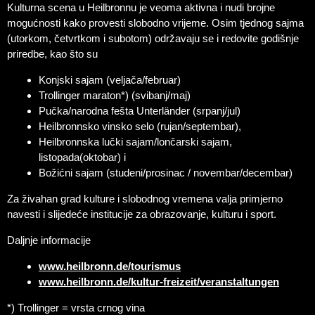
Kulturna scena u Heilbronnu je veoma aktivna i nudi brojne
mogućnosti kako provesti slobodno vrijeme. Osim tjednog sajma
(utorkom, četvrtkom i subotom) održavaju se i redovite godišnje
priredbe, kao što su
Konjski sajam (veljača/februar)
Trollinger maraton
*)
(svibanj/maj)
Pučka/narodna fešta Unterländer (srpanj/jul)
Heilbronnsko vinsko selo (rujan/septembar),
Heilbronnska lučki sajam/lončarski sajam,
listopada(oktobar) i
Božićni sajam (studeni/prosinac / novembar/decembar)
Za živahan grad kulture i slobodnog vremena valja primjerno
navesti i slijedeće institucije za obrazovanje, kulturu i sport.
Daljnje informacije
www.heilbronn.de/tourismus
www.heilbronn.de/kultur-freizeit/veranstaltungen
*) Trollinger = vrsta crnog vina