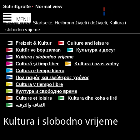
Schriftgröße
Normal view
MENU
Sie sind hier:
Startseite
,
Heilbronn živjeti i doživjeti
,
Kultura i
slobodno vrijeme
Freizeit & Kultur
Culture and leisure
Kültür ve boş zaman
Культура и досуг
Kultura i slobodno vrijeme
Cultură şi timp liber
Kultura i czas wolny
Cultura e tempo libero
Πολιτισμός και ελεύθερος χρόνος
Cultura y tiempo libre
Култура и свободно време
Culture et loisirs
Kultura dhe koha e lirë
الثقافة والترفيه
Kultura i slobodno vrijeme