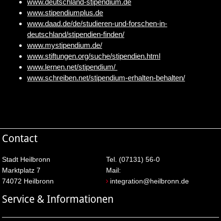
www.deutschland-stipendium.de
www.stipendiumplus.de
www.daad.de/de/studieren-und-forschen-in-
deutschland/stipendien-finden/
www.mystipendium.de/
www.stiftungen.org/suche/stipendien.html
www.lernen.net/stipendium/
www.schreiben.net/stipendium-erhalten-behalten/
Contact
Stadt Heilbronn
Tel. (07131) 56-0
Marktplatz 7
Mail:
74072 Heilbronn
integration@heilbronn.de
Service & Informationen