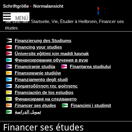
Schriftgröße
Normalansicht
MENÜ
Sie sind hier:
Startseite
,
Vie
,
Étudier à Heilbronn
,
Financer ses
études
Finanzierung des Studiums
Financing your studies
Üniversite eğitimi için maddi kaynak
Финансирование обучения в вузе
Financiranje studija
Finanţarea studiului
Finansowanie studiów
Finanziamento degli studi
Χρηματοδότηση της φοίτησης
Financiación de los estudios
Финансиране на следването
Financer ses études
Financimi i studimit
تمويل الدراسة
Financer ses études