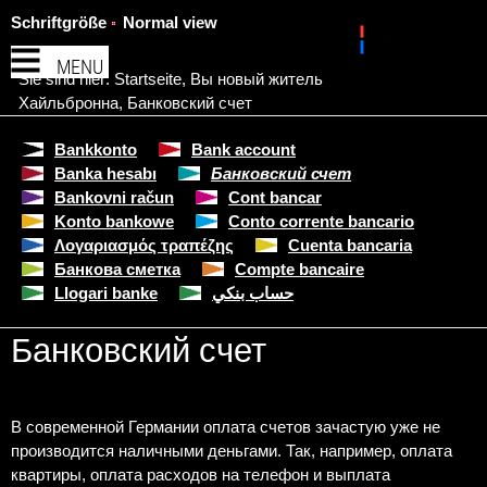
Schriftgröße
Normal view
MENU
Sie sind hier:
Startseite
,
Вы новый житель
Хайльбронна
,
Банковский счет
Bankkonto
Bank account
Banka hesabı
Банковский счет
Bankovni račun
Cont bancar
Konto bankowe
Conto corrente bancario
Λογαριασμός τραπέζης
Cuenta bancaria
Банкова сметка
Compte bancaire
Llogari banke
حساب بنكي
Банковский счет
В современной Германии оплата счетов зачастую уже не
производится наличными деньгами. Так, например, оплата
квартиры, оплата расходов на телефон и выплата