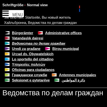
Schriftgröße
Normal view
MENU
Sie sind hier:
Startseite
,
Вы новый житель
Хайльбронна
,
Ведомства по делам граждан
Bürgerämter
Administrative offices
Vatandaşlık dairesi
Ведомства по делам граждан
Uredi za građane
Birou municipal
Urząd ds. Obywatelskich
Lo sportello del cittadino
Υπηρεσίες πολιτών
Oficinas para ciudadanos
Граждански служби
Antennes municipales
Seksionet e qytetarëve
دائرة المواطنين
Ведомства по делам граждан