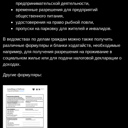
предпринимательской деятельности,
временные разрешения для предприятий
общественного питания,
удостоверения на право рыбной ловли,
пропуски на парковку для жителей и инвалидов.
В ведомствах по делам граждан можно также получить
различные формуляры и бланки ходатайств, необходимые
например, для получения разрешения на проживание в
социальном жилье или для подачи налоговой декларации о
доходах.
Другие формуляры: