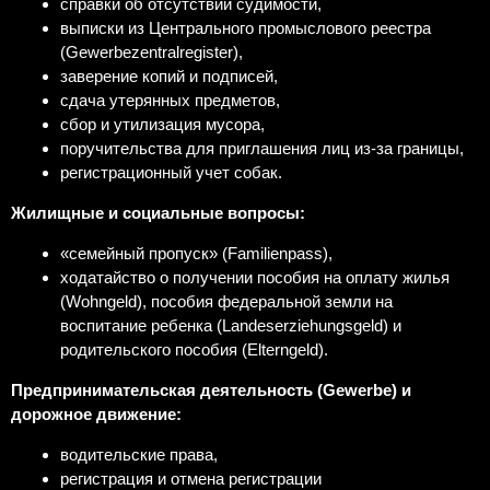
справки об отсутствии судимости,
выписки из Центрального промыслового реестра
(Gewerbezentralregister),
заверение копий и подписей,
сдача утерянных предметов,
сбор и утилизация мусора,
поручительства для приглашения лиц из-за границы,
регистрационный учет собак.
Жилищные и социальные вопросы:
«семейный пропуск» (Familienpass),
ходатайство о получении пособия на оплату жилья
(Wohngeld), пособия федеральной земли на
воспитание ребенка (Landeserziehungsgeld) и
родительского пособия (Elterngeld).
Предпринимательская деятельность (Gewerbe) и
дорожное движение:
водительские права,
регистрация и отмена регистрации