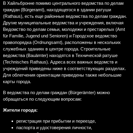
В Хайльбронне помимо центрального ведомства по делам
граждан (Bürgeramt), находящегося в здании ратуши
(Rathaus), есть еще районные ведомства по делам граждан.
Другие муниципальные ведомства и учреждения, включая
Ведомство по делам семьи, молодежи и престарелых (Amt
für Familie, Jugend und Senioren) и Городское ведомство
правопорядка (Ordnungsamt), расположены в нескольких
служебных зданиях в центре города. Строительные
ведомства (Bauämter) находятся в Технической ратуше
(Technisches Rathaus). Адреса всех важных ведомств и
учреждений приведены ниже в соответствующих разделах.
Для облегчения ориентации приведены также небольшие
карты города.
В ведомства по делам граждан (Bürgerämter) можно
обращаться по следующим вопросам:
Жители города:
регистрация при прибытии и переезде,
паспорта и удостоверения личности,