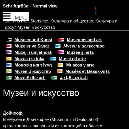
Schriftgröße
Normal view
MENU
Sie sind hier:
Startseite
,
Культура и общество
,
Культура и
досуг
,
Музеи и искусство
Museen und Kunst
Museums and art
Müzeler ve Sanat
Музеи и искусство
Muzeji i umjetnosti
Muzee și artă
Muzea i sztuka
Musei ed arte
Μουσεία και τέχνη
Museos y arte
Музеи и изкуство
Musées et Beaux-Arts
Muzetë dhe arti
المتاحف البلدية
Музеи и искусство
Дойчхоф
В «Музее в Дойчхофе» (Museum im Deutschhof)
представлены экспонаты из коллекций в области