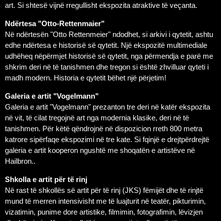
art. Si shtesë vijnë rregullisht ekspozita atraktive të veçanta.
Ndërtesa "Otto-Rettenmaier"
Në ndërtesën "Otto Rettenmeier" ndodhet, si arkivi i qytetit, ashtu
edhe ndërtesa e historisë së qytetit. Një ekspozitë multimediale
udhëheq nëpërmjet historisë së qytetit, nga përmendja e parë me
shkrim deri në të tanishmen dhe tregon si është zhvilluar qyteti i
madh modern. Historia e qytetit bëhet një përjetim!
Galeria e artit "Vogelmann"
Galeria e artit "Vogelmann" prezanton tre deri në katër ekspozita
në vit, të cilat tregojnë art nga modernia klasike, deri në të
tanishmen. Për këtë qëndrojnë në dispozicion rreth 800 metra
katrore sipërfaqe ekspozimi në tre kate. Si fqinjë e drejtpërdrejtë
galeria e artit kooperon ngushtë me shoqatën e artistëve në
Hailbron..
Shkolla e artit për të rinj
Në rast të shkollës së artit për të rinj (JKS) fëmijët dhe të rinjtë
mund të merren intensivisht me të luajturit në teatër, pikturimin,
vizatimin, punime dore artistike, filmimin, fotografimin, lëvizjen