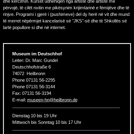
dhe kërcimin. Kurset udhëhiqen nga artiste dhe artistë me
përvojë, të cilët nxitin me pikësynim krijimtarinë e fëmijëve dhe të
rinjve. Programi i gjerë i (pushimeve) del dy herë në vit dhe mund
të merret nëpërmjet kancelarisë së "JKS"-së dhe të Shkollës së
lartë popullore si dhe në internet.
Museum im Deutschhof
Leiter: Dr. Marc Gundel
Deutschhofstraße 6
74072
Heilbronn
Phone
07131 56-2295
Phone
07131 56-3144
Fax:
07131 56-3194
E-mail:
museen-hn
@
heilbronn.de
Dienstag 10 bis 19 Uhr
Mittwoch bis Sonntag 10 bis 17 Uhr