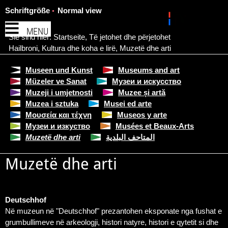
Schriftgröße
Normal view
MENU
Sie sind hier:
Startseite
,
Të jetohet dhe përjetohet
Hailbroni
,
Kultura dhe koha e lirë
,
Muzetë dhe arti
Museen und Kunst
Museums and art
Müzeler ve Sanat
Музеи и искусство
Muzeji i umjetnosti
Muzee și artă
Muzea i sztuka
Musei ed arte
Μουσεία και τέχνη
Museos y arte
Музеи и изкуство
Musées et Beaux-Arts
Muzetë dhe arti
المتاحف البلدية
Muzetë dhe arti
Deutschhof
Në muzeun në "Deutschhof" prezantohen eksponate nga fushat e
grumbullimeve në arkeologji, histori natyre, histori e qytetit si dhe