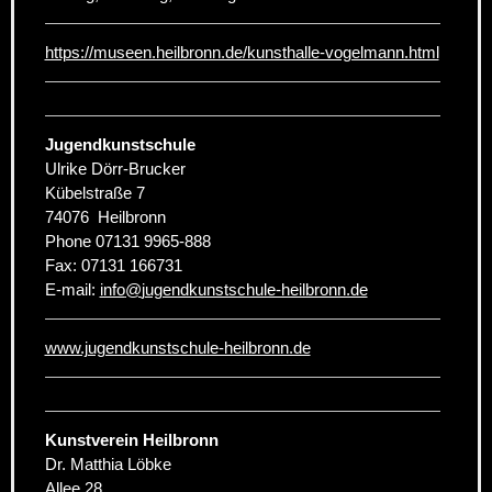
https://museen.heilbronn.de/kunsthalle-vogelmann.html
Jugendkunstschule
Ulrike Dörr-Brucker
Kübelstraße 7
74076
Heilbronn
Phone
07131 9965-888
Fax:
07131 166731
E-mail:
info
@
jugendkunstschule-heilbronn.de
www.jugendkunstschule-heilbronn.de
Kunstverein Heilbronn
Dr. Matthia Löbke
Allee 28