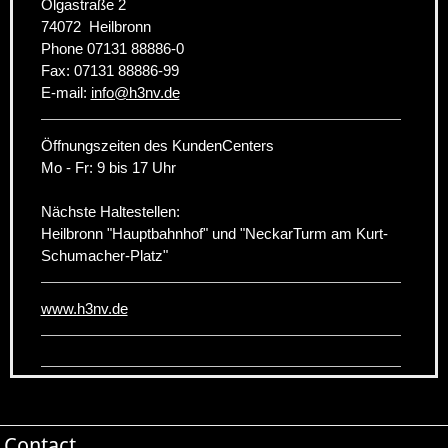
Olgastraße 2
74072
Heilbronn
Phone
07131 88886-0
Fax:
07131 88886-99
E-mail:
info
@
h3nv.de
Öffnungszeiten des KundenCenters
Mo - Fr: 9 bis 17 Uhr
Nächste Haltestellen:
Heilbronn "Hauptbahnhof" und "NeckarTurm am Kurt-
Schumacher-Platz"
www.h3nv.de
Contact