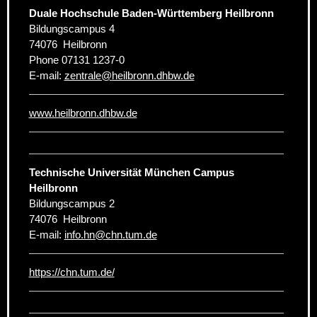
Duale Hochschule Baden-Württemberg Heilbronn
Bildungscampus 4
74076
Heilbronn
Phone
07131 1237-0
E-mail:
zentrale
@
heilbronn.dhbw.de
www.heilbronn.dhbw.de
Technische Universität München Campus
Heilbronn
Bildungscampus 2
74076
Heilbronn
E-mail:
info.hn
@
chn.tum.de
https://chn.tum.de/