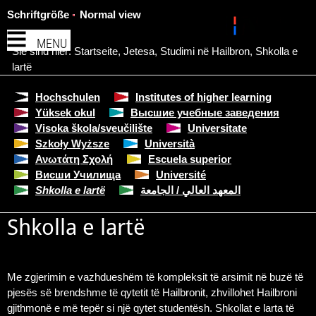
Schriftgröße
Normal view
MENU
Sie sind hier:
Startseite
,
Jetesa
,
Studimi në Hailbron
,
Shkolla e
lartë
Hochschulen
Institutes of higher learning
Yüksek okul
Высшие учебные заведения
Visoka škola/sveučilište
Universitate
Szkoły Wyższe
Università
Ανωτάτη Σχολή
Escuela superior
Висши Училища
Université
Shkolla e lartë
المعهد العالي / الجامعة
Shkolla e lartë
Me zgjerimin e vazhdueshëm të kompleksit të arsimit në buzë të
pjesës së brendshme të qytetit të Hailbronit, zhvillohet Hailbroni
gjithmonë e më tepër si një qytet studentësh. Shkollat e larta të