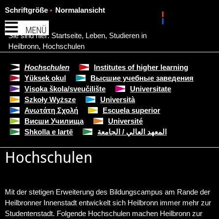
Schriftgröße
Normalansicht
MENÜ
Sie sind hier:
Startseite
,
Leben
,
Studieren in
Heilbronn
,
Hochschulen
Hochschulen
Institutes of higher learning
Yüksek okul
Высшие учебные заведения
Visoka škola/sveučilište
Universitate
Szkoły Wyższe
Università
Ανωτάτη Σχολή
Escuela superior
Висши Училища
Université
Shkolla e lartë
المعهد العالي / الجامعة
Hochschulen
Mit der stetigen Erweiterung des Bildungscampus am Rande der
Heilbronner Innenstadt entwickelt sich Heilbronn immer mehr zur
Studentenstadt. Folgende Hochschulen machen Heilbronn zur