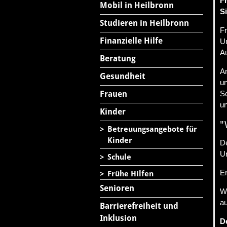
F
Mobil in Heilbronn
S
Studieren in Heilbronn
Fr
Finanzielle Hilfe
Un
A
Beratung
A
Gesundheit
u
Frauen
S
un
Kinder
"
>
Betreuungsangebote für
Kinder
D
Un
>
Schule
Er
>
Frühe Hilfen
Senioren
We
au
Barrierefreiheit und
Inklusion
D