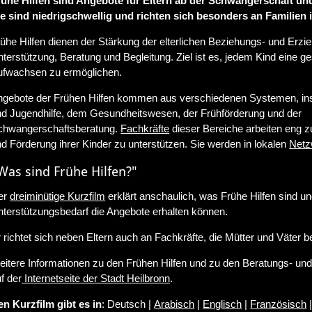
rühe Hilfen sind Angebote für Eltern ab der Schwangerschaft und
ie sind niedrigschwellig und richten sich besonders an Familien
ühe Hilfen dienen der Stärkung der elterlichen Beziehungs- und Erzi
terstützung, Beratung und Begleitung. Ziel ist es, jedem Kind eine g
ufwachsen zu ermöglichen.
ngebote der Frühen Hilfen kommen aus verschiedenen Systemen, in
nd Jugendhilfe, dem Gesundheitswesen, der Frühförderung und der
chwangerschaftsberatung.
Fachkräfte
dieser Bereiche arbeiten eng 
d Förderung ihrer Kinder zu unterstützen. Sie werden in lokalen
Netz
Was sind Frühe Hilfen?"
er
dreiminütige Kurzfilm
erklärt anschaulich, was Frühe Hilfen sind 
terstützungsbedarf die Angebote erhalten können.
 richtet sich neben Eltern auch an Fachkräfte, die Mütter und Väter b
itere Informationen zu den Frühen Hilfen und zu den Beratungs- un
f der
Internetseite der Stadt Heilbronn
.
en Kurzfilm gibt es in
: Deutsch |
Arabisch
|
Englisch
|
Französisch