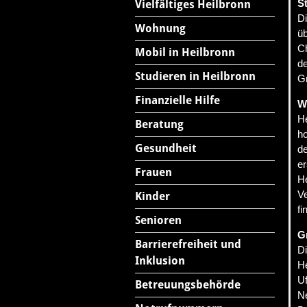
S
Vielfältiges Heilbronn
Di
Wohnung
üb
Ch
Mobil in Heilbronn
de
Studieren in Heilbronn
G
Finanzielle Hilfe
W
H
Beratung
h
Gesundheit
d
er
Frauen
H
V
Kinder
fi
Senioren
G
Barrierefreiheit und
Di
Inklusion
He
U
Betreuungsbehörde
Ne