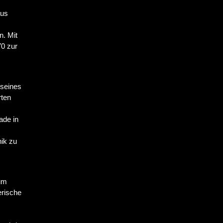
aus
n. Mit
70 zur
 seines
rten
ade in
ik zu
rum
erische