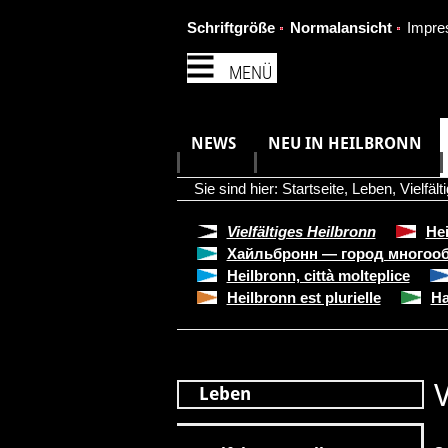
Schriftgröße
Normalansicht
Impr
MENÜ
NEWS
NEU IN HEILBRONN
Sie sind hier:
Startseite
,
Leben
,
Vielfäl
Vielfältiges Heilbronn
Hei
Хайльбронн — город многоо
Heilbronn, città molteplice
Heilbronn est plurielle
Ha
V
Leben