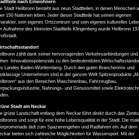
tadtteile nach Einwohnern
e Stadt Heilbronn besteht aus neun Stadtteilen, in denen Menschen 
er 150 Nationen leben. Jeder dieser Stadtteile hat seinen eigenen
arakter, sein eigenes Ortszentrum und sein eigenes kulturelles Lebe
r Aufnahme des kleinsten Stadtteils Klingenberg wurde Heilbronn 19
roßstadt.
irtschaftsstandort
eilbronn zählt dank seiner hervorragenden Verkehrsanbindungen und
ohen Innovationspotenzials zu den bedeutendsten Wirtschaftsstando
es Landes Baden-Württemberg. Durch den guten Branchenmix und
stklassige Unternehmen sind in der ganzen Welt Spitzenprodukte „M
eilbronn“ aus den Bereichen Maschinenbau, Fahrzeugbau,
erpackungsindustrie, Nahrungs- und Genussmittel sowie Elektrotechn
nden.
rüne Stadt am Neckar
e grüne Landschaft entlang dem Neckar führt direkt durch das Zent
ilbronns und sorgt für eine hohe Lebensqualität in der Stadt. Die mal
ferpromenade lädt zum Spazierengehen und Radfahren ein. Auf dem
ckar bieten sich zahlreiche Möglichkeiten für Wassersport. Mit der