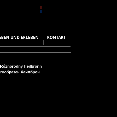
EBEN UND ERLEBEN
KONTAKT
Różnorodny Heilbronn
гообразен Хайлброн