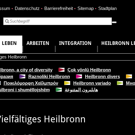
essum
Datenschutz
Barrierefreiheit
Sitemap
Stadtplan
LEBEN
ARBEITEN
INTEGRATION
HEILBRONN L
tiges Heilbronn
lbronn, a city of diversity
Çok yönlü Heilbronn
бразия
Raznoliki Heilbronn
Heilbronn divers
Ποικιλόμορφη Χαϊλμπρόν
Heilbronn variado
Мно
ilbroni i shumëllojshëm
هايلبرون المتنوعة
ielfältiges Heilbronn