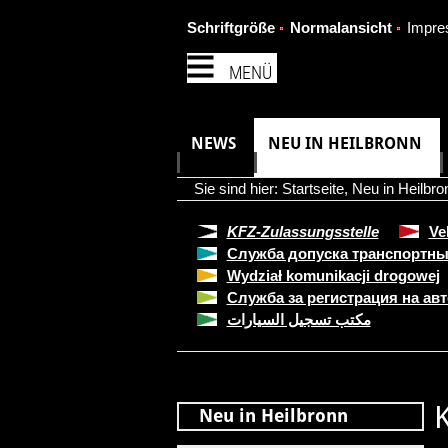
Schriftgröße
Normalansicht
Impr
MENÜ
NEWS
NEU IN HEILBRONN
Sie sind hier:
Startseite
,
Neu in Heilbro
KFZ-Zulassungsstelle
Ve
Служба допуска транспортны
Wydział komunikacji drogowej
Служба за регистрация на ав
مكتب تسجيل السيارات
Neu in Heilbronn