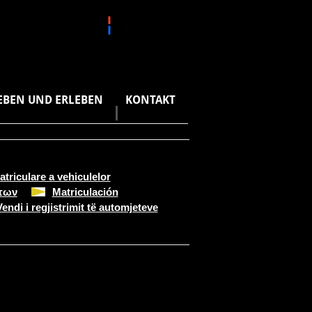
EBEN UND ERLEBEN
KONTAKT
atriculare a vehiculelor
των
Matriculación
Vendi i regjistrimit të automjeteve