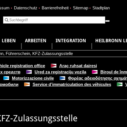
essum
Datenschutz
Barrierefreiheit
Sitemap
Stadtplan
LEBEN
ARBEITEN
INTEGRATION
HEILBRONN L
nn
,
Führerschein
,
KFZ-Zulassungsstelle
hicle registration office
Araç ruhsat dairesi
х средств
Ured za registraciju vozila
Biroul de înm
Motorizzazione civile
Φορέας αδειοδότησης οχημά
томобили
Service d’immatriculation des véhicules
KFZ-Zulassungsstelle