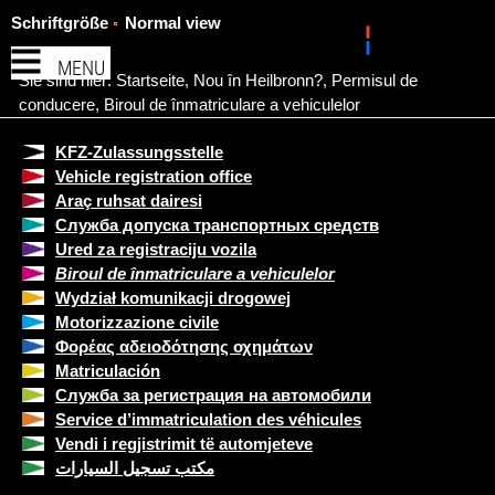
Schriftgröße
Normal view
MENU
Sie sind hier:
Startseite
,
Nou în Heilbronn?
,
Permisul de
conducere
,
Biroul de înmatriculare a vehiculelor
KFZ-Zulassungsstelle
Vehicle registration office
Araç ruhsat dairesi
Служба допуска транспортных средств
Ured za registraciju vozila
Biroul de înmatriculare a vehiculelor
Wydział komunikacji drogowej
Motorizzazione civile
Φορέας αδειοδότησης οχημάτων
Matriculación
Служба за регистрация на автомобили
Service d’immatriculation des véhicules
Vendi i regjistrimit të automjeteve
مكتب تسجيل السيارات