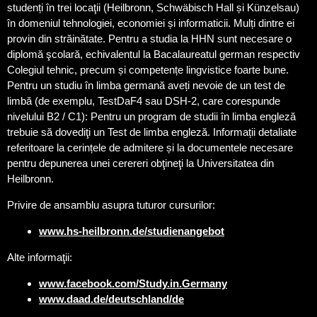
studenți în trei locaţii (Heilbronn, Schwäbisch Hall și Künzelsau)
în domeniul tehnologiei, economiei și informaticii. Mulți dintre ei
provin din străinătate. Pentru a studia la HHN sunt necesare o
diplomă şcolară, echivalentul la Bacalaureatul german respectiv
Colegiul tehnic, precum și competențe lingvistice foarte bune.
Pentru un studiu în limba germană aveți nevoie de un test de
limbă (de exemplu, TestDaF4 sau DSH-2, care corespunde
nivelului B2 / C1): Pentru un program de studii în limba engleză
trebuie să dovediţi un Test de limba engleză. Informații detaliate
referitoare la cerințele de admitere și la documentele necesare
pentru depunerea unei cerereri obţineţi la Universitatea din
Heilbronn.
Privire de ansamblu asupra tuturor cursurilor:
www.hs-heilbronn.de/studienangebot
Alte informaţii:
www.facebook.com/Study.in.Germany
www.daad.de/deutschland/de