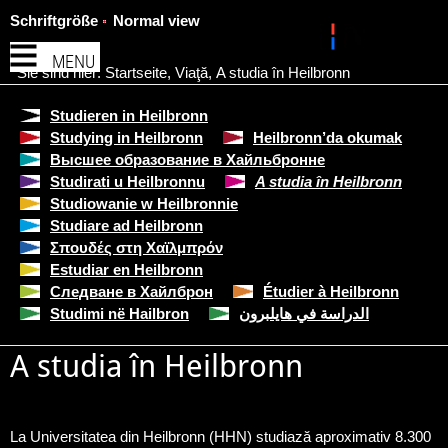
Schriftgröße
Normal view
MENU
Sie sind hier:
Startseite
,
Viaţă
,
A studia în Heilbronn
Studieren in Heilbronn
Studying in Heilbronn
Heilbronn’da okumak
Высшее образование в Хайльбронне
Studirati u Heilbronnu
A studia în Heilbronn
Studiowanie w Heilbronnie
Studiare ad Heilbronn
Σπουδές στη Χαϊλμπρόν
Estudiar en Heilbronn
Следване в Хайлброн
Étudier à Heilbronn
Studimi në Hailbron
الدراسة في هايلبرون
A studia în Heilbronn
La Universitatea din Heilbronn (HHN) studiază aproximativ 8.300