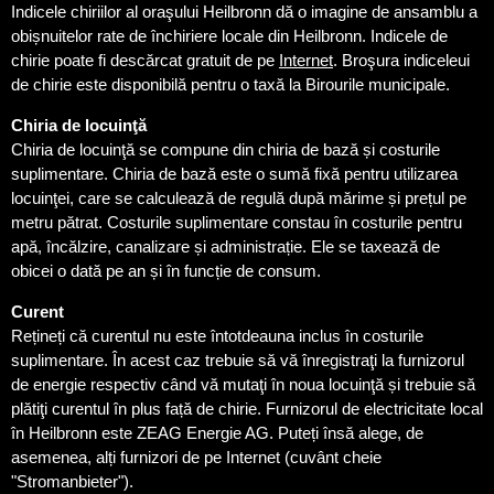
Indicele chiriilor al oraşului Heilbronn dă o imagine de ansamblu a
obișnuitelor rate de închiriere locale din Heilbronn. Indicele de
chirie poate fi descărcat gratuit de pe
Internet
. Broşura indiceleui
de chirie este disponibilă pentru o taxă la Birourile municipale.
Chiria de locuinţă
Chiria de locuinţă se compune din chiria de bază și costurile
suplimentare. Chiria de bază este o sumă fixă pentru utilizarea
locuinţei, care se calculează de regulă după mărime și prețul pe
metru pătrat. Costurile suplimentare constau în costurile pentru
apă, încălzire, canalizare și administrație. Ele se taxează de
obicei o dată pe an și în funcție de consum.
Curent
Rețineți că curentul nu este întotdeauna inclus în costurile
suplimentare. În acest caz trebuie să vă înregistraţi la furnizorul
de energie respectiv când vă mutaţi în noua locuinţă și trebuie să
plătiţi curentul în plus față de chirie. Furnizorul de electricitate local
în Heilbronn este ZEAG Energie AG. Puteți însă alege, de
asemenea, alți furnizori de pe Internet (cuvânt cheie
"Stromanbieter").