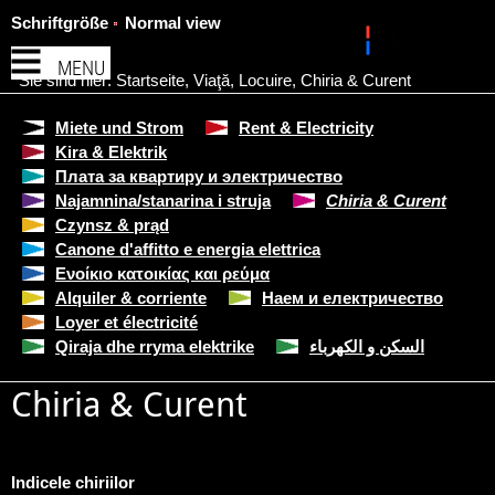
Schriftgröße
Normal view
MENU
Sie sind hier:
Startseite
,
Viaţă
,
Locuire
,
Chiria & Curent
Miete und Strom
Rent & Electricity
Kira & Elektrik
Плата за квартиру и электричество
Najamnina/stanarina i struja
Chiria & Curent
Czynsz & prąd
Canone d'affitto e energia elettrica
Ενοίκιο κατοικίας και ρεύμα
Alquiler & corriente
Наем и електричество
Loyer et électricité
Qiraja dhe rryma elektrike
السكن و الكهرباء
Chiria & Curent
Indicele chiriilor