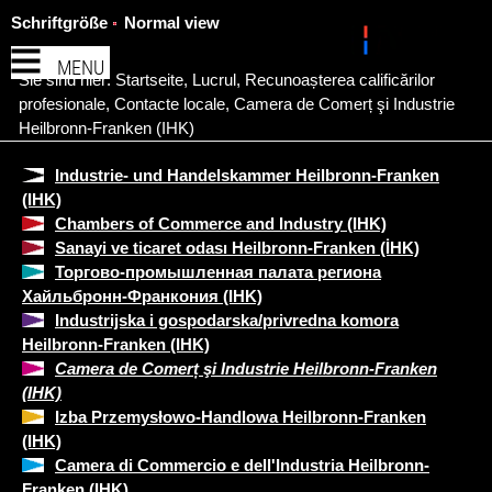
Schriftgröße
Normal view
MENU
Sie sind hier:
Startseite
,
Lucrul
,
Recunoașterea calificărilor
profesionale
,
Contacte locale
,
Camera de Comerț şi Industrie
Heilbronn-Franken (IHK)
Industrie- und Handelskammer Heilbronn-Franken
(IHK)
Chambers of Commerce and Industry (IHK)
Sanayi ve ticaret odası Heilbronn-Franken (İHK)
Торгово-промышленная палата региона
Хайльбронн-Франкония (IHK)
Industrijska i gospodarska/privredna komora
Heilbronn-Franken (IHK)
Camera de Comerț şi Industrie Heilbronn-Franken
(IHK)
Izba Przemysłowo-Handlowa Heilbronn-Franken
(IHK)
Camera di Commercio e dell'Industria Heilbronn-
Franken (IHK)