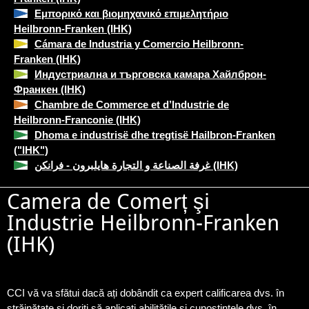
Εμπορικό και βιομηχανικό επιμελητήριο
Heilbronn-Franken (IHK)
Cámara de Industria y Comercio Heilbronn-
Franken (IHK)
Индустриална и търговска камара Хайлброн-
Франкен (IHK)
Chambre de Commerce et d’Industrie de
Heilbronn-Franconie (IHK)
Dhoma e industrisë dhe tregtisë Hailbron-Franken
("IHK")
غرفة الصناعة و التجارة هايلبرون - فرانكن (IHK)
Camera de Comerț şi
Industrie Heilbronn-Franken
(IHK)
CCI vă va sfătui dacă ați dobândit ca expert calificarea dvs. în
străinătate și doriţi să aplicaţi abilitățile și cunoștințele dvs. în