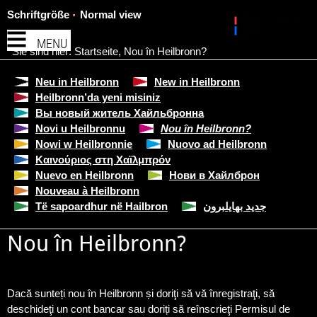
Schriftgröße
Normal view
MENU
Sie sind hier:
Startseite
,
Nou în Heilbronn?
Neu in Heilbronn
New in Heilbronn
Heilbronn’da yeni misiniz
Вы новый житель Хайльбронна
Novi u Heilbronnu
Nou în Heilbronn?
Nowi w Heilbronnie
Nuovo ad Heilbronn
Καινούριος στη Χαϊλμπρόν
Nuevo en Heilbronn
Нови в Хайлброн
Nouveau à Heilbronn
Të sapoardhur në Hailbron
جديد بهايلبرون
Nou în Heilbronn?
Dacă sunteți nou în Heilbronn și doriţi să vă înregistraţi, să
deschideţi un cont bancar sau doriți să reînscrieţi Permisul de