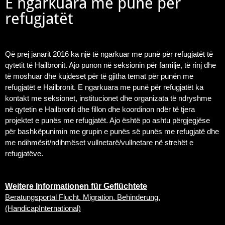
E ngarkuara me punë për
refugjatët
Që prej janarit 2016 ka një të ngarkuar me punë për refugjatët të
qytetit të Hailbronit. Ajo punon në seksionin për familje, të rinj dhe
të moshuar dhe kujdeset për të gjitha temat për punën me
refugjatët e Hailbronit. E ngarkuara me punë për refugjatët ka
kontakt me seksionet, institucionet dhe organizata të ndryshme
në qytetin e Hailbronit dhe fillon dhe koordinon ndër të tjera
projektet e punës me refugjatët. Ajo është po ashtu përgjegjëse
për bashkëpunimin me grupin e punës së punës me refugjatë dhe
me ndihmësit/ndihmëset vullnetarë/vullnetare në strehët e
refugjatëve.
Weitere Informationen für Geflüchtete
Beratungsportal Flucht. Migration. Behinderung.
(HandicapInternational)