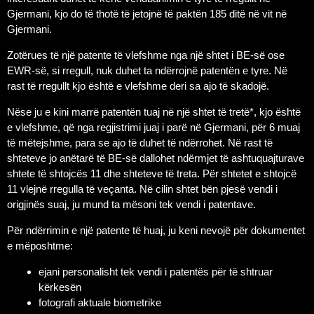
Gjermani, kjo do të thotë të jetojnë të paktën 185 ditë në vit në
Gjermani.
Zotërues të një patente të vlefshme nga një shtet i BE-së ose
EWR-së, si rregull, nuk duhet ta ndërrojnë patentën e tyre. Në
rast të rregullt kjo është e vlefshme deri sa ajo të skadojë.
Nëse ju e kini marrë patentën tuaj në një shtet të tretë*, kjo është
e vlefshme, që nga regjistrimi juaj i parë në Gjermani, për 6 muaj
të mëtejshme, para se ajo të duhet të ndërrohet. Në rast të
shteteve jo anëtarë të BE-së dallohet ndërmjet të ashtuquajturave
shtete të shtojcës 11 dhe shteteve të treta. Për shtetet e shtojcë
11 vlejnë rregulla të veçanta. Në cilin shtet bën pjesë vendi i
origjinës suaj, ju mund ta mësoni tek vendi i patentave.
Për ndërrimin e një patente të huaj, ju keni nevojë për dokumentet
e mëposhtme:
ejani personalisht tek vendi i patentës për të shtruar
kërkesën
fotografi aktuale biometrike