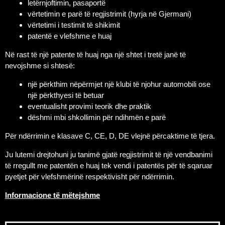
letërnjoftimin, pasaportë
vërtetimin e parë të regjistrimit (hyrja në Gjermani)
vërtetimi i testimit të shikimit
patentë e vlefshme e huaj
Në rast të një patente të huaj nga një shtet i tretë janë të
nevojshme si shtesë:
një përkthim nëpërmjet një klubi të njohur automobili ose
një përkthyesi të betuar
eventualisht provimi teorik dhe praktik
dëshmi mbi shkollimin për ndihmën e parë
Për ndërrimin e klasave C, CE, D, DE vlejnë përcaktime të tjera.
Ju lutemi drejtohuni ju tanimë gjatë regjistrimit të një vendbanimi
të rregullt me patentën e huaj tek vendi i patentës për të sqaruar
pyetjet për vlefshmërinë respektivisht për ndërrimin.
Informacione të mëtejshme