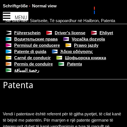
Schriftgröße
Normal view
MENU
Sie sind hier:
Startseite
,
Të sapoardhur në Hailbron
,
Patenta
Führerschein
Driver's license
Ehliyet
Водительские права
Vozačka dozvola
Permisul de conducere
Prawo jazdy
Patente di guida
Άδεια οδήγησης
Carné de conducir
Шофьорска книжка
Permis de conduire
Patenta
رخصة السياقة
Patenta
Vendi i patentave është referent për të gjitha pyetjet, të cilat kanë
të bëjnë me patentën. Për marrjen e një patente gjermane të
interesuarit duhet të kenë vendbanimin e tyre të rregullt në