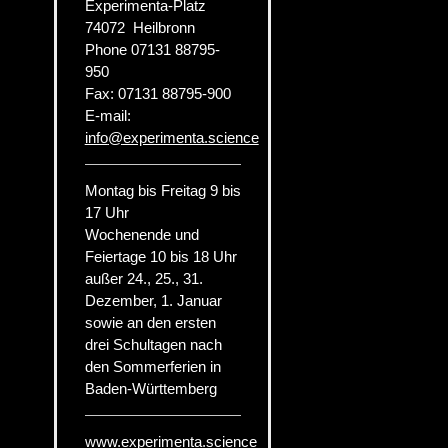
Experimenta-Platz
74072
Heilbronn
Phone
07131 88795-
950
Fax:
07131 88795-900
E-mail:
info
@
experimenta.science
Montag bis Freitag 9 bis
17 Uhr
Wochenende und
Feiertage 10 bis 18 Uhr
außer 24., 25., 31.
Dezember, 1. Januar
sowie an den ersten
drei Schultagen nach
den Sommerferien in
Baden-Württemberg
www.experimenta.science