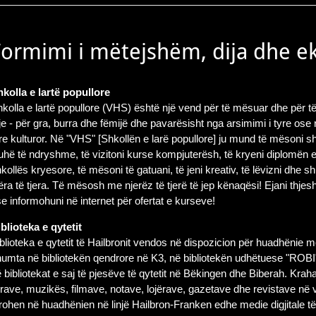
Formimi i mëtejshëm, dija dhe e
kolla e lartë popullore
kolla e lartë popullore (VHS) është një vend për të mësuar dhe për të
je - për gra, burra dhe fëmijë dhe pavarësisht nga arsimimi i tyre ose r
re kulturor. Në "VHS" [Shkollën e larë popullore] ju mund të mësoni 
uhë të ndryshme, të vizitoni kurse kompjuterësh, të kryeni diplomën 
kollës kryesore, të mësoni të gatuani, të jeni kreativ, të lëvizni dhe 
ëra të tjera. Të mësosh me njerëz të tjerë të jep kënaqësi! Ejani thjes
e informohuni në internet për ofertat e kurseve!
blioteka e qytetit
blioteka e qytetit të Hailbronit vendos në dispozicion për huadhënie m
umta në bibliotekën qendrore në K3, në bibliotekën udhëtuese "ROBI
 bibliotekat e saj të pjesëve të qytetit në Bëkingen dhe Biberah. Krah
brave, muzikës, filmave, notave, lojërave, gazetave dhe revistave në
rohen në huadhënien në linjë Hailbron-Franken edhe medie digjitale të