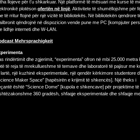
itha llojeve për t'u shkarkuar. Një platformë të mësuari me kurse të m
ektronikë plotëson
ofertën në linjë
. Aktivitete të shumëllojshme për f
e të rritur ftojnë për një vizitë të bibliotekës. Në bibliotekën qendrore t
ilbronit qëndrojnë në dispozicion vende pune me PC [kompjuter pers
 lidhje interneti dhe W-LAN.
odcast Mehrsprachigkeit
xperimenta
s rindërtimit dhe zgjerimit, “experimenta” ofron në mbi 25.000 metra 
të të reja të mrekullueshme të temave dhe laboratorë të pajisur me ku
 lartë, një kuzhinë eksperimentale, një qendër kërkimore studentore 
cience Maker Space” [hapësirën e krijimit të shkencës]. Një theks i
çantë është “Science Dome” [kupola e shkencave] për projektime të
ashtëzakonshme 360 gradësh, shfaqje eksperimentale dhe shfaqje me 