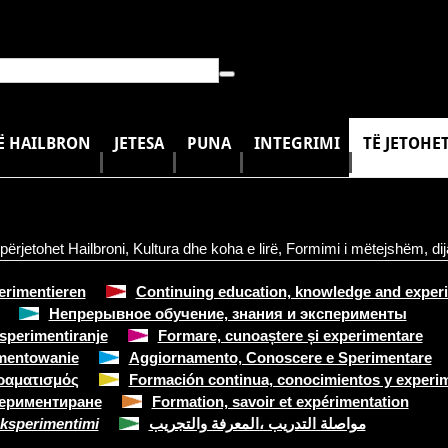
Ë HAILBRON
JETESA
PUNA
INTEGRIMI
TË JETOHE
përjetohet Hailbroni
,
Kultura dhe koha e lirë
,
Formimi i mëtejshëm, di
erimentieren
Continuing education, knowledge and exper
Непрерывное обучение, знания и эксперименты
ksperimentiranje
Formare, cunoaștere și experimentare
ymentowanie
Aggiornamento, Conoscere e Sperimentare
ραματισμός
Formación continua, conocimientos y experi
периментиране
Formation, savoir et expérimentation
eksperimentimi
مواصلة التدريب ،المعرفة والتجريب