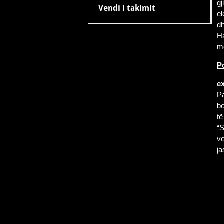
gj
Vendi i takimit
el
dh
Ha
me
P
e
Pa
bo
të
“S
ve
j