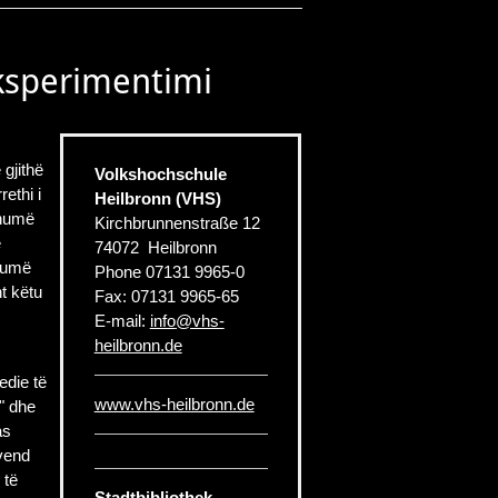
ksperimentimi
 gjithë
Volkshochschule
rethi i
Heilbronn (VHS)
shumë
Kirchbrunnenstraße 12
e
74072
Heilbronn
shumë
Phone
07131 9965-0
ht këtu
Fax:
07131 9965-65
E-mail:
info
@
vhs-
heilbronn.de
edie të
www.vhs-heilbronn.de
" dhe
as
 vend
 të
Stadtbibliothek