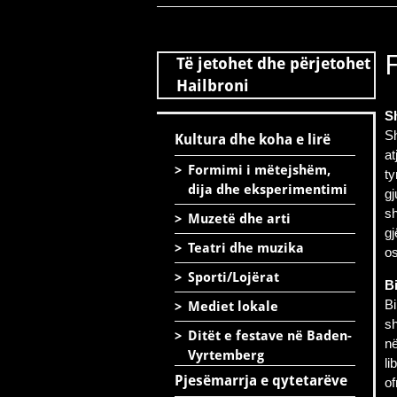
Të jetohet dhe përjetohet
Hailbroni
Sh
Sh
Kultura dhe koha e lirë
at
>
Formimi i mëtejshëm,
ty
dija dhe eksperimentimi
gj
sh
>
Muzetë dhe arti
gj
>
Teatri dhe muzika
os
>
Sporti/Lojërat
Bi
Bi
>
Mediet lokale
sh
>
Ditët e festave në Baden-
në
Vyrtemberg
li
Pjesëmarrja e qytetarëve
of