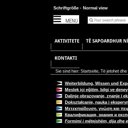
Schriftgröße
Normal view
MENU
AKTIVITETE
TË SAPOARDHUR N
KONTAKTI
Sie sind hier:
Startseite
,
Të jetohet dhe 
Weiterbildung, Wissen und Exp
Meslek içi eğitim, bilgi ve deney
Daljnje obrazovanje, znanje i e
Dokształcanie, nauka i eksper
Μετεκπαίδευση, γνώση και πει
Квалификация, знания и екс
Formimi i mëtejshëm, dija dhe 