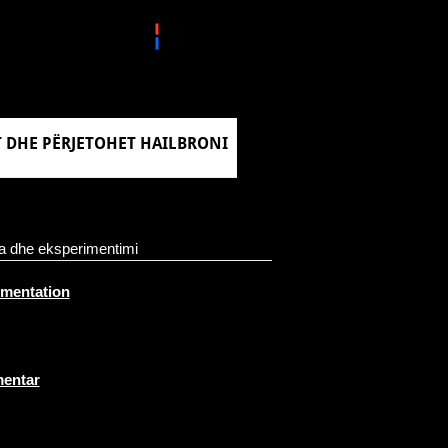
T DHE PËRJETOHET HAILBRONI
ja dhe eksperimentimi
imentation
mentar