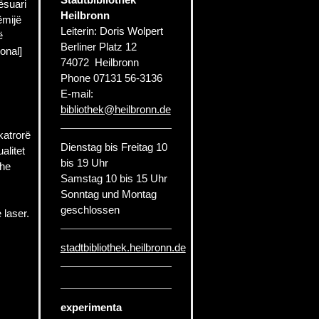
ësuari
Heilbronn
ëmijë
Leiterin: Doris Wolpert
ë
Berliner Platz 12
onal]
74072
Heilbronn
Phone
07131 56-3136
E-mail:
bibliothek
@
heilbronn.de
katrorë
Dienstag bis Freitag 10
alitet
bis 19 Uhr
dhe
Samstag 10 bis 15 Uhr
Sonntag und Montag
geschlossen
laser.
stadtbibliothek.heilbronn.de
experimenta