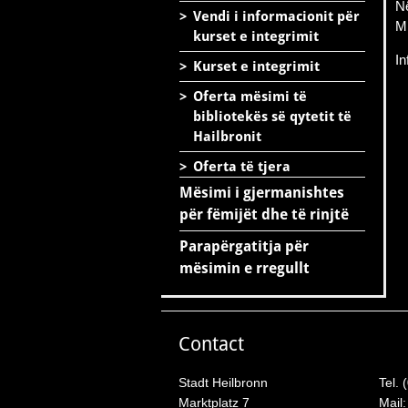
Në
>
Vendi i informacionit për
Mi
kurset e integrimit
I
>
Kurset e integrimit
>
Oferta mësimi të
bibliotekës së qytetit të
Hailbronit
>
Oferta të tjera
Mësimi i gjermanishtes
për fëmijët dhe të rinjtë
Parapërgatitja për
mësimin e rregullt
Contact
Stadt Heilbronn
Tel. 
Marktplatz 7
Mail