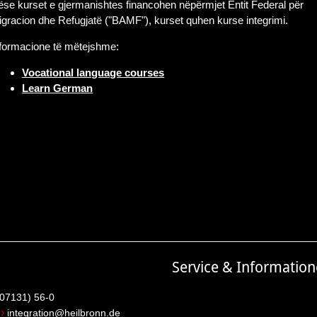
se kurset e gjermanishtes financohen nëpërmjet Entit Federal për
gracion dhe Refugjatë ("BAMF"), kurset quhen kurse integrimi.
nformacione të mëtejshme:
Vocational language courses
Learn German
Service & Informatio
(07131) 56-0
:
integration@heilbronn.de