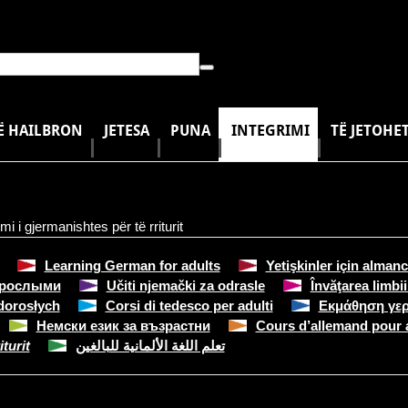
Ë HAILBRON
JETESA
PUNA
INTEGRIMI
TË JETOHE
i i gjermanishtes për të rriturit
Learning German for adults
Yetişkinler için alma
зрослыми
Učiti njemački za odrasle
Învăţarea limbi
dorosłych
Corsi di tedesco per adulti
Εκμάθηση γερ
Немски език за възрастни
Cours d’allemand pour 
turit
تعلم اللغة الألمانية للبالغين