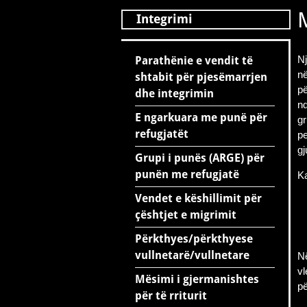
M
Integrimi
Nj
Parathënie e vendit të
në
shtabit për pjesëmarrjen
pë
dhe integrimin
n
E ngarkuara me punë për
gr
refugjatët
pe
gj
Grupi i punës (ARGE) për
punën me refugjatë
Ka
Vendet e këshillimit për
çështjet e migrimit
Përkthyes/përkthyese
vullnetarë/vullnetare
Në
vl
Mësimi i gjermanishtes
pë
për të rriturit