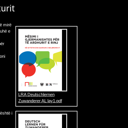
urit
më mirë
juhë e
për
oni
LRA Deutschlernen
Zuwanderer AL lay1.pdf
është i