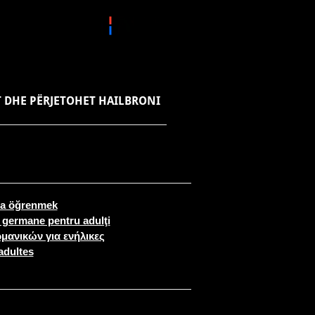
T DHE PËRJETOHET HAILBRONI
nca öğrenmek
i germane pentru adulţi
μανικών για ενήλικες
adultes