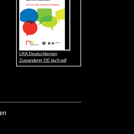
LRA Deutschlernen
Zuwanderer DE lay9.pdf
nen