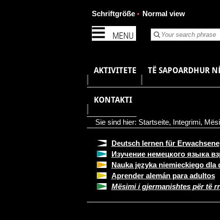
Schriftgröße
Normal view
MENU
AKTIVITETE
TË SAPOARDHUR N
KONTAKTI
Sie sind hier:
Startseite
,
Integrimi
,
Mësim
Deutsch lernen für Erwachsene
Изучение немецкого языка в
Nauka języka niemieckiego dla 
Aprender alemán para adultos
Mësimi i gjermanishtes për të rri