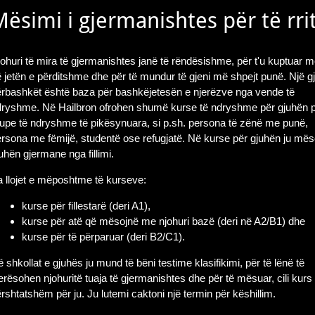
ësimi i gjermanishtes për të rrit
ohuri të mira të gjermanishtes janë të rëndësishme, për t'u kuptuar 
 jetën e përditshme dhe për të mundur të gjeni më shpejt punë. Një g
rbashkët është baza për bashkëjetesën e njerëzve nga vende të
dryshme. Në Hailbron ofrohen shumë kurse të ndryshme për gjuhën 
upe të ndryshme të pikësynuara, si p.sh. persona të zënë me punë,
rsona me fëmijë, studentë ose refugjatë. Në kurse për gjuhën ju mës
uhën gjermane nga fillimi.
 llojet e mëposhtme të kurseve:
kurse për fillestarë (deri A1),
kurse për atë që mësojnë me njohuri bazë (deri në A2/B1) dhe
kurse për të përparuar (deri B2/C1).
 shkollat e gjuhës ju mund të bëni testime klasifikimi, për të lënë të
erësohen njohuritë tuaja të gjermanishtes dhe për të mësuar, cili kurs 
rshtatshëm për ju. Ju lutemi caktoni një termin për këshillim.