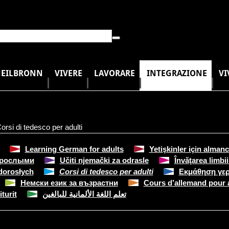
HEILBRONN
VIVERE
LAVORARE
INTEGRAZIONE
VI
orsi di tedesco per adulti
Learning German for adults
Yetişkinler için alma
зрослыми
Učiti njemački za odrasle
Învăţarea limbi
dorosłych
Corsi di tedesco per adulti
Εκμάθηση γερ
Немски език за възрастни
Cours d’allemand pour 
turit
تعلم اللغة الألمانية للبالغين