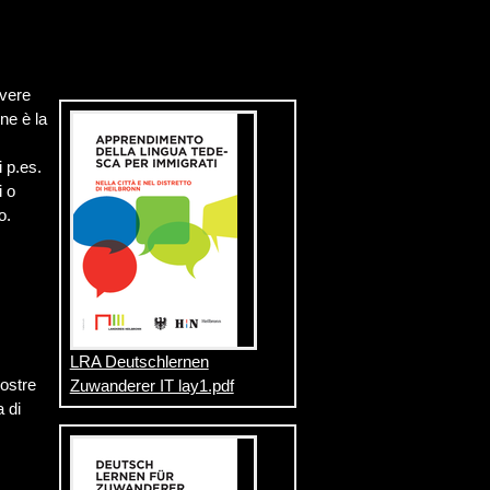
overe
ne è la
i p.es.
i o
o.
LRA Deutschlernen
vostre
Zuwanderer IT lay1.pdf
a di