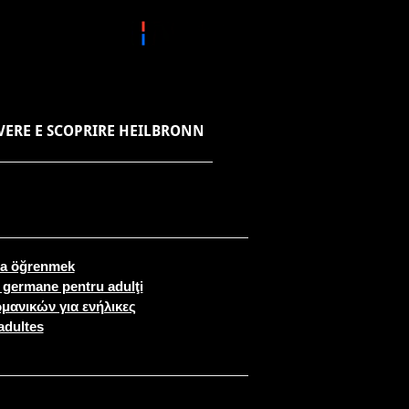
VERE E SCOPRIRE HEILBRONN
nca öğrenmek
i germane pentru adulţi
μανικών για ενήλικες
adultes