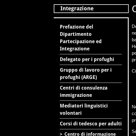
C
Integrazione
D
Prefazione del
ne
Dipartimento
ba
Partecipazione ed
He
Integrazione
pe
Delegato per i profughi
pr
Gruppo di lavoro per i
Ci
profughi (ARGE)
Centri di consulenza
immigrazione
Mediatori linguistici
Ne
volontari
co
p
Corsi di tedesco per adulti
Se
>
Centro di informazione