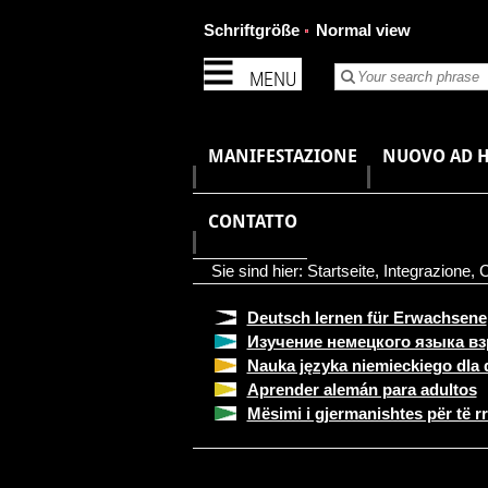
Schriftgröße
Normal view
MENU
MANIFESTAZIONE
NUOVO AD 
CONTATTO
Sie sind hier:
Startseite
,
Integrazione
,
C
Deutsch lernen für Erwachsene
Изучение немецкого языка в
Nauka języka niemieckiego dla 
Aprender alemán para adultos
Mësimi i gjermanishtes për të rri