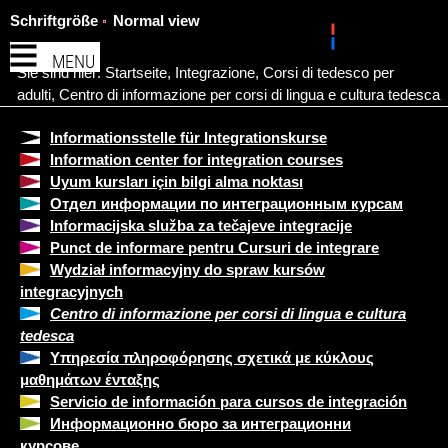
Schriftgröße
Normal view
MENU
Sie sind hier:
Startseite
,
Integrazione
,
Corsi di tedesco per
adulti
,
Centro di informazione per corsi di lingua e cultura tedesca
Informationsstelle für Integrationskurse
Information center for integration courses
Uyum kursları için bilgi alma noktası
Отдел информации по интеграционным курсам
Informacijska služba za tečajeve integracije
Punct de informare pentru Cursuri de integrare
Wydział informacyjny do spraw kursów
integracyjnych
Centro di informazione per corsi di lingua e cultura
tedesca
Υπηρεσία πληροφόρησης σχετικά με κύκλους
μαθημάτων ένταξης
Servicio de información para cursos de integración
Информационно бюро за интеграционни
курсове