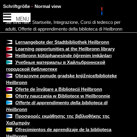
Schriftgröße
Normal view
MENU
Sie sind hier:
Startseite
,
Integrazione
,
Corsi di tedesco per
adulti
,
Offerte di apprendimento della biblioteca di Heilbronn
Lernangebote der Stadtbibliothek Heilbronn
Learning opportunities at the Heilbronn library
Heilbronn kütüphanesinde öğrenim imkânları
Учебные материалы в Хайльброннской
городской библиотеке
Obrazovne ponude gradske knjižnice/biblioteke
Heilbronn
Oferte de învăţare a Bibliotecii Heilbronn
Oferty nauczania w Bibliotece w Heilbronnie
Offerte di apprendimento della biblioteca di
Heilbronn
Προσφορές εκμάθησης της βιβλιοθήκης της
Χαϊλμπρόν
Ofrecimientos de aprendizaje de la biblioteca
Heilbronn