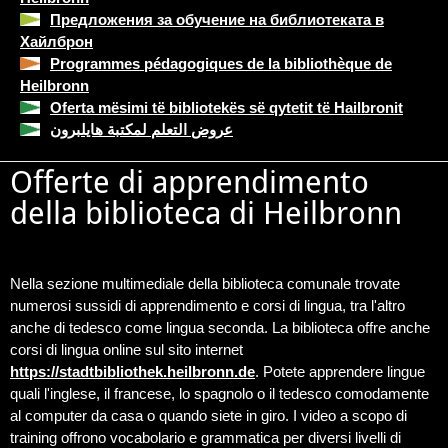
Предложения за обучение на библиотеката в
Хайлброн
Programmes pédagogiques de la bibliothèque de
Heilbronn
Oferta mësimi të bibliotekës së qytetit të Hailbronit
عروض التعلم لمكتبة هايلبرون
Offerte di apprendimento
della biblioteca di Heilbronn
Nella sezione multimediale della biblioteca comunale trovate
numerosi sussidi di apprendimento e corsi di lingua, tra l'altro
anche di tedesco come lingua seconda. La biblioteca offre anche
corsi di lingua online sul sito internet
https://stadtbibliothek.heilbronn.de
. Potete apprendere lingue
quali l'inglese, il francese, lo spagnolo o il tedesco comodamente
al computer da casa o quando siete in giro. I video a scopo di
training offrono vocabolario e grammatica per diversi livelli di