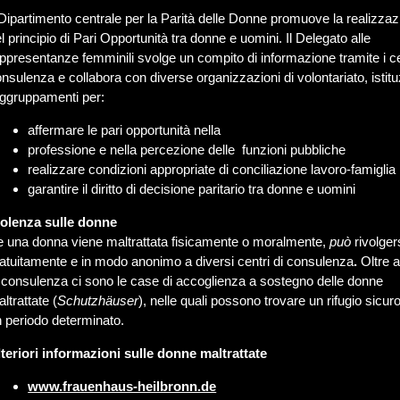
 Dipartimento centrale per la Parità delle Donne promuove la realizza
l principio di Pari Opportunità tra donne e uomini. Il Delegato alle
ppresentanze femminili svolge un compito di informazione tramite i ce
nsulenza e collabora con diverse organizzazioni di volontariato, istitu
aggruppamenti per:
affermare le pari opportunità nella
professione e nella percezione delle funzioni pubbliche
realizzare condizioni appropriate di conciliazione lavoro-famiglia
garantire il diritto di decisione paritario tra donne e uomini
iolenza sulle donne
 una donna viene maltrattata fisicamente o moralmente,
può
rivolger
atuitamente e in modo anonimo a diversi centri di consulenza
.
Oltre a
 consulenza ci sono le case di accoglienza a sostegno delle donne
ltrattate (
Schutzhäuser
), nelle quali possono trovare un rifugio sicur
 periodo determinato.
teriori informazioni sulle donne maltrattate
www.frauenhaus-heilbronn.de