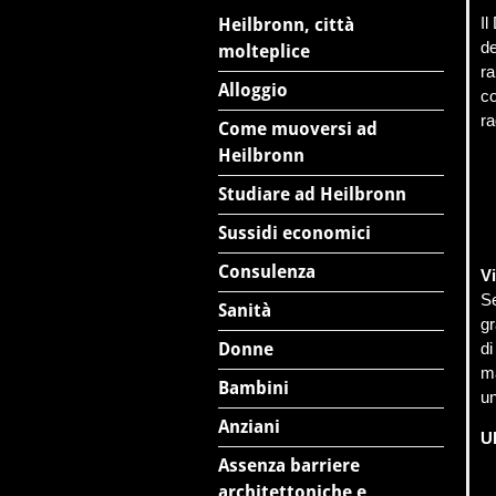
Il
Heilbronn, città
de
molteplice
ra
Alloggio
co
r
Come muoversi ad
Heilbronn
Studiare ad Heilbronn
Sussidi economici
Consulenza
V
Se
Sanità
gr
Donne
di
ma
Bambini
un
Anziani
Ul
Assenza barriere
architettoniche e