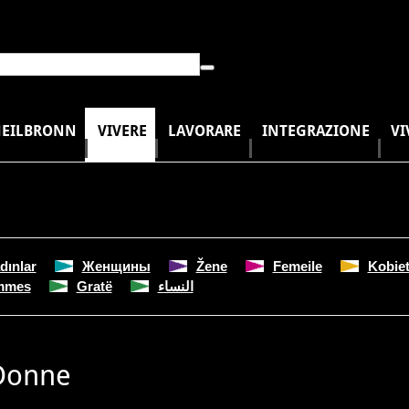
HEILBRONN
VIVERE
LAVORARE
INTEGRAZIONE
VI
dınlar
Женщины
Žene
Femeile
Kobie
mmes
Gratë
النساء
Donne