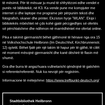
të mësimit. Për të mësuar ju mund të shfrytëzoni edhe vendet e
punës në bibliotekë, në K3. Ka vende pune me kompjuter me
internet si dhe laptope me programe për përpunim teksti dhe
fotografish, skaner dhe printer. Ekziston hyrje "WLAN". Ekipi i
bibliotekës mbështet në çdo kohë gjatë përzgjedhjes së ofertës
së përshtatshme dhe ndihmon në marrëdhëniet me ofertat online.
Pika e takimit gjermanisht bëhet gjithmonë të hënave nga ora 15
në Volkshochschule Heilbronn (Im Deutschhof, Kirchbrunnenstr.
12) qytetit. Bëhet fjalë për një takim të hapur për të gjithë, të cilët
në moment mësojnë gjermanisht dhe kanë dëshirë të flasin më
shumë.
Gra dhe burra të angazhuara vullnetarisht qëndrojnë të gatshëm
si referente/referentë. Nuk ka nevojë për regjistrim.
Informacione të mëtejshme:
https://www.treffpunkt-deutsch.org/
Stadtbibliothek Heilbronn