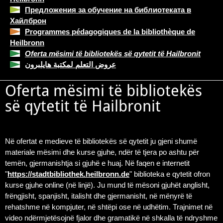
Предложения за обучение на библиотеката в
Хайлброн
Programmes pédagogiques de la bibliothèque de
Heilbronn
Oferta mësimi të bibliotekës së qytetit të Hailbronit
عروض التعلم لمكتبة هايلبرون
Oferta mësimi të bibliotekës
së qytetit të Hailbronit
Në ofertat e medieve të bibliotekës së qytetit ju gjeni shumë
materiale mësimi dhe kurse gjuhe, ndër të tjera po ashtu për
temën, gjermanishtja si gjuhë e huaj. Në faqen e internetit
"
https://stadtbibliothek.heilbronn.de
" biblioteka e qytetit ofron
kurse gjuhe online (në linjë). Ju mund të mësoni gjuhët anglisht,
frëngjisht, spanjisht, italisht dhe gjermanisht, në mënyrë të
rehatshme në kompjuter, në shtëpi ose në udhëtim. Trajnimet në
video ndërmjetësojnë fjalor dhe gramatikë në shkalla të ndryshme