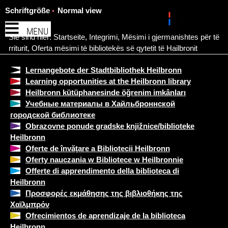
Schriftgröße
Normal view
MENU
Sie sind hier:
Startseite
,
Integrimi
,
Mësimi i gjermanishtes për të
rriturit
,
Oferta mësimi të bibliotekës së qytetit të Hailbronit
Lernangebote der Stadtbibliothek Heilbronn
Learning opportunities at the Heilbronn library
Heilbronn kütüphanesinde öğrenim imkânları
Учебные материалы в Хайльброннской
городской библиотеке
Obrazovne ponude gradske knjižnice/biblioteke
Heilbronn
Oferte de învăţare a Bibliotecii Heilbronn
Oferty nauczania w Bibliotece w Heilbronnie
Offerte di apprendimento della biblioteca di
Heilbronn
Προσφορές εκμάθησης της βιβλιοθήκης της
Χαϊλμπρόν
Ofrecimientos de aprendizaje de la biblioteca
Heilbronn