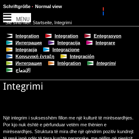
Schriftgröße
Normal view
MENU
Sie sind hier:
Startseite
,
Integrimi
Integration
Integration
Entegrasyon
Интеграция
Integracija
Integrare
Integracja
Integrazione
Κοινωνική ένταξη
Integración
Интеграция
Intégration
Integrimi
الإندماج
Integrimi
Një integrim i suksesshëm fillon me një kulturë të mirëseardhjes.
Por kjo nuk është e përfunduar vetëm me thënien e
mirëseardhjes. Struktura të mira dhe një qëndrim pozitiv kundrejt
të resë janë ndër të tjera kushte paraprake, me qëllim që njerëzit